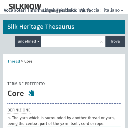
skip
to
SILKNOW
italiano
Vocabolari
Informazioni
|
Linguaggio della interfaccia:
Feedback
Aiuto
main
content
Silk Heritage Thesaurus
Inserisci
×
undefined
Trova
un
termine
per
la
Thread
>
Core
ricerca
TERMINE PREFERITO
Core
DEFINIZIONE
n. The yarn which is surrounded by another thread or yarn,
being the central part of the yarn itself, cord or rope.