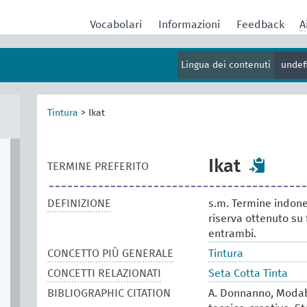
Vocabolari
Informazioni
Feedback
A
Lingua dei contenuti
undef
Tintura
>
Ikat
Ikat
TERMINE PREFERITO
DEFINIZIONE
s.m. Termine indone
riserva ottenuto su f
entrambi.
CONCETTO PIÙ GENERALE
Tintura
CONCETTI RELAZIONATI
Seta Cotta Tinta
BIBLIOGRAPHIC CITATION
A. Donnanno, Modabo