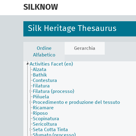
skip
to
SILKNOW
main
content
Silk Heritage Thesaurus
Ordine
Gerarchia
Alfabetico
Activities Facet (en)
Alzata
Bathik
Contestura
Filatura
Filatura (processo)
Piñuela
Procedimento e produzione del tessuto
Ricamare
Riposo
Scopinatura
Sericoltura
Seta Cotta Tinta
Sfumato (processo)