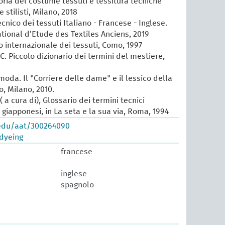
oria del costume tessuti e tessitura tecniche
e stilisti, Milano, 2018
cnico dei tessuti Italiano - Francese - Inglese.
ational d’Etude des Textiles Anciens, 2019
io internazionale dei tessuti, Como, 1997
 C. Piccolo dizionario dei termini del mestiere,
 moda. Il "Corriere delle dame" e il lessico della
, Milano, 2010.
 a cura di), Glossario dei termini tecnici
e giapponesi, in La seta e la sua via, Roma, 1994
.edu/aat/300264090
 dyeing
francese
inglese
spagnolo