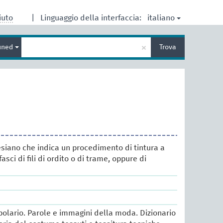
italiano
iuto
|
Linguaggio della interfaccia:
Inserisci
×
ined
Trova
un
termine
per
la
ricerca
siano che indica un procedimento di tintura a
asci di fili di ordito o di trame, oppure di
lario. Parole e immagini della moda. Dizionario