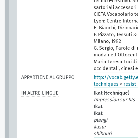
tecnico-creativo. St
sartoriali accessori 
CIETA Vocabolario te
Lyon: Centre Intern
E. Bianchi, Dizionar
F. Pizzato, Tessuti &
Milano, 1992
G. Sergio, Parole di
moda nell'Ottocento
Maria Teresa Lucidi (
occidentali, cinesi 
APPARTIENE AL GRUPPO
http://vocab.getty
techniques
>
resist
IN ALTRE LINGUE
Ikat (technique)
Impression sur fils
Ikat
Ikat
plangi
kasur
shibouri