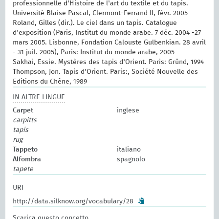
professionnelle d'Histoire de l'art du textile et du tapis.
Université Blaise Pascal, Clermont-Ferrand II, févr. 2005
Roland, Gilles (dir.). Le ciel dans un tapis. Catalogue
d'exposition (Paris, Institut du monde arabe. 7 déc. 2004 -27
mars 2005. Lisbonne, Fondation Calouste Gulbenkian. 28 avril
- 31 juil. 2005), Paris: Institut du monde arabe, 2005
Sakhai, Essie. Mystères des tapis d'Orient. Paris: Gründ, 1994
Thompson, Jon. Tapis d'Orient. Paris:, Société Nouvelle des
Editions du Chêne, 1989
IN ALTRE LINGUE
Carpet
inglese
carpitts
tapis
rug
Tappeto
italiano
Alfombra
spagnolo
tapete
URI
http://data.silknow.org/vocabulary/28
Scarica questo concetto