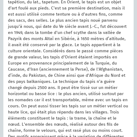
tapêtion, du lat., tapetum. En Orient, le tapis est un objet
d'art foulé aux pieds. C'est sa première destination, mais il
est aussi utilisé comme tenture ou à d'autres fins, comme
des sacs, des selles. Le plus ancien tapis noué parvenu
jusqu'à nous, qui date du Ve siècle avant J.-C., fut découvert
en 1949, dans la tombe d'un chef scythe dans la vallée de
Pazyrik des monts Altaï en Sibérie, à 1650 mètres d’altitude,
il avait été conservé par la glace. Le tapis appartient à la
culture orientale. Considérés dans le passé comme pièces
de grande valeur, les tapis d'Orient étaient importés en
Europe en provenance principalement de la Turquie, du
Caucase, d'Iran (anciennement la Perse), de l'Afghanistan,
d’inde, du Pakistan, de Chine ainsi que d'Afrique du Nord et
des pays balkaniques. La technique du tapis n'a guère
changé depuis 2500 ans. Il peut être tissé sur un métier
horizontal ou basse lice : le plus ancien, utilisé surtout par
les nomades car il est transportable, même avec un tapis en
cours. On peut aussi tisser les tapis sur un métier vertical ou
haute lice, qui était plus répandu dans les villages. Trois
éléments constituent le tapis : la trame, la chaîne et le
nœud. L'ensemble des nœuds, réalisé autour des fils de
chaîne, forme le velours, qui est rasé plus ou moins court.
Des motifs apparaissent grâce à la variation de différentes