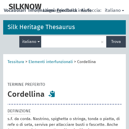
skip
to
SILKNOW
italiano
Vocabolari
Informazioni
|
Linguaggio della interfaccia:
Feedback
Aiuto
main
content
Silk Heritage Thesaurus
Inserisci
×
italiano
Trova
un
termine
per
la
Tessitura
>
Elementi interfunzionali
>
Cordellina
ricerca
TERMINE PREFERITO
Cordellina
DEFINIZIONE
s.f. da corda. Nastrino, spighetta o stringa, tonda o piatta, di
refe o di seta, serviva per allacciare busti o fascette. Anche