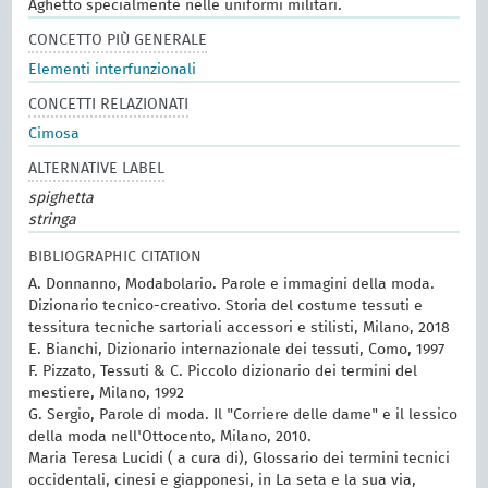
Aghetto specialmente nelle uniformi militari.
CONCETTO PIÙ GENERALE
Elementi interfunzionali
CONCETTI RELAZIONATI
Cimosa
ALTERNATIVE LABEL
spighetta
stringa
BIBLIOGRAPHIC CITATION
A. Donnanno, Modabolario. Parole e immagini della moda.
Dizionario tecnico-creativo. Storia del costume tessuti e
tessitura tecniche sartoriali accessori e stilisti, Milano, 2018
E. Bianchi, Dizionario internazionale dei tessuti, Como, 1997
F. Pizzato, Tessuti & C. Piccolo dizionario dei termini del
mestiere, Milano, 1992
G. Sergio, Parole di moda. Il "Corriere delle dame" e il lessico
della moda nell'Ottocento, Milano, 2010.
Maria Teresa Lucidi ( a cura di), Glossario dei termini tecnici
occidentali, cinesi e giapponesi, in La seta e la sua via,