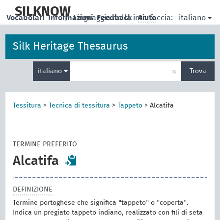
skip
to
SILKNOW
italiano
Vocabolari
Informazioni
|
Linguaggio della interfaccia:
Feedback
Aiuto
main
content
Silk Heritage Thesaurus
Inserisci
×
italiano
Trova
un
termine
per
la
Tessitura
>
Tecnica di tessitura
>
Tappeto
>
Alcatifa
ricerca
TERMINE PREFERITO
Alcatifa
DEFINIZIONE
Termine portoghese che significa "tappeto" o "coperta".
Indica un pregiato tappeto indiano, realizzato con fili di seta