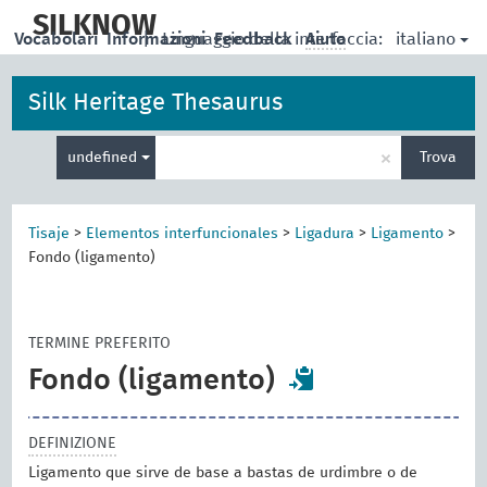
skip
to
SILKNOW
italiano
Vocabolari
Informazioni
|
Linguaggio della interfaccia:
Feedback
Aiuto
main
content
Silk Heritage Thesaurus
Inserisci
×
undefined
Trova
un
termine
per
la
Tisaje
>
Elementos interfuncionales
>
Ligadura
>
Ligamento
>
ricerca
Fondo (ligamento)
TERMINE PREFERITO
Fondo (ligamento)
DEFINIZIONE
Ligamento que sirve de base a bastas de urdimbre o de