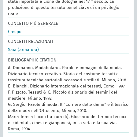
stata importata a Lione da Bologna nel 17 ° secolo. La
produzione di questo tessuto beneficiava di un privilegio
reale
CONCETTO PIÙ GENERALE
Crespo
CONCETTI RELAZIONATI
Saia (armatura)
BIBLIOGRAPHIC CITATION
A. Donnanno, Modabolario. Parole e immagini della moda.
Dizionario tecnico-creativo. Storia del costume tessuti e
tessitura tecniche sartoriali accessori e stilisti, Milano, 2018
E. Bianchi, Dizionario internazionale dei tessuti, Como, 1997
F. Pizzato, Tessuti & C. Piccolo dizionario dei termini del
mestiere, Milano, 1992
G. Sergio, Parole di moda. Il "Corriere delle dame" e il lessico
della moda nell'Ottocento, Milano, 2010.
Maria Teresa Lucidi ( a cura di), Glossario dei termini tecnici
occidentali, cinesi e giapponesi, in La seta e la sua via,
Roma, 1994