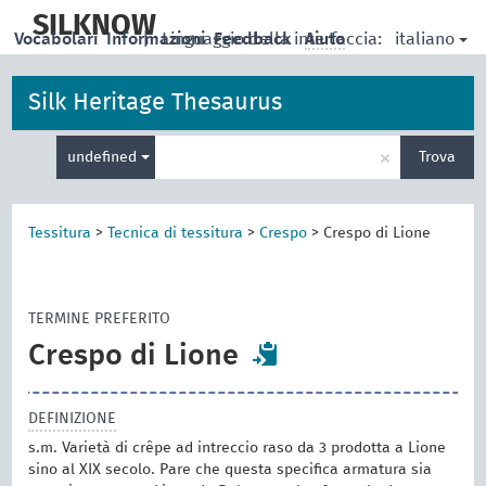
skip
to
SILKNOW
italiano
Vocabolari
Informazioni
|
Linguaggio della interfaccia:
Feedback
Aiuto
main
content
Silk Heritage Thesaurus
Inserisci
×
undefined
Trova
un
termine
per
la
Tessitura
>
Tecnica di tessitura
>
Crespo
>
Crespo di Lione
ricerca
TERMINE PREFERITO
Crespo di Lione
DEFINIZIONE
s.m. Varietà di crêpe ad intreccio raso da 3 prodotta a Lione
sino al XIX secolo. Pare che questa specifica armatura sia