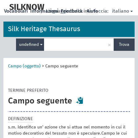
skip
to
SILKNOW
italiano
Vocabolari
Informazioni
|
Linguaggio della interfaccia:
Feedback
Aiuto
main
content
Silk Heritage Thesaurus
Inserisci
×
undefined
Trova
un
termine
per
la
Campo (oggetto)
>
Campo seguente
ricerca
TERMINE PREFERITO
Campo seguente
DEFINIZIONE
s.m. Identifica un' azione che si attua nel momento in cui il
motivo decorativo del tessuto non è speculare.Campo le cui