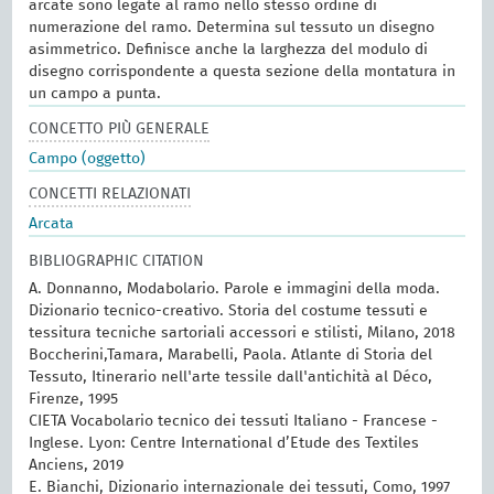
arcate sono legate al ramo nello stesso ordine di
numerazione del ramo. Determina sul tessuto un disegno
asimmetrico. Definisce anche la larghezza del modulo di
disegno corrispondente a questa sezione della montatura in
un campo a punta.
CONCETTO PIÙ GENERALE
Campo (oggetto)
CONCETTI RELAZIONATI
Arcata
BIBLIOGRAPHIC CITATION
A. Donnanno, Modabolario. Parole e immagini della moda.
Dizionario tecnico-creativo. Storia del costume tessuti e
tessitura tecniche sartoriali accessori e stilisti, Milano, 2018
Boccherini,Tamara, Marabelli, Paola. Atlante di Storia del
Tessuto, Itinerario nell'arte tessile dall'antichità al Déco,
Firenze, 1995
CIETA Vocabolario tecnico dei tessuti Italiano - Francese -
Inglese. Lyon: Centre International d’Etude des Textiles
Anciens, 2019
E. Bianchi, Dizionario internazionale dei tessuti, Como, 1997