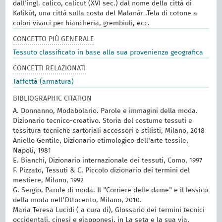
dall'ingl. calico, calicut (XVI sec.) dal nome della città di
Kalikùt, una città sulla costa del Malanàr .Tela di cotone a
colori vivaci per biancheria, grembiuli, ecc.
CONCETTO PIÙ GENERALE
Tessuto classificato in base alla sua provenienza geografica
CONCETTI RELAZIONATI
Taffettà (armatura)
BIBLIOGRAPHIC CITATION
A. Donnanno, Modabolario. Parole e immagini della moda.
Dizionario tecnico-creativo. Storia del costume tessuti e
tessitura tecniche sartoriali accessori e stilisti, Milano, 2018
Aniello Gentile, Dizionario etimologico dell'arte tessile,
Napoli, 1981
E. Bianchi, Dizionario internazionale dei tessuti, Como, 1997
F. Pizzato, Tessuti & C. Piccolo dizionario dei termini del
mestiere, Milano, 1992
G. Sergio, Parole di moda. Il "Corriere delle dame" e il lessico
della moda nell'Ottocento, Milano, 2010.
Maria Teresa Lucidi ( a cura di), Glossario dei termini tecnici
occidentali, cinesi e giapponesi, in La seta e la sua via,