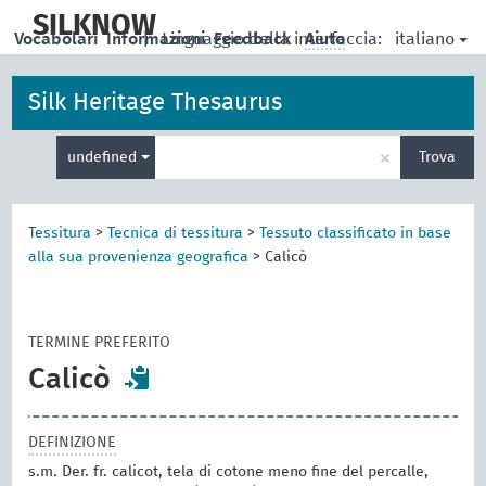
skip
to
SILKNOW
italiano
Vocabolari
Informazioni
|
Linguaggio della interfaccia:
Feedback
Aiuto
main
content
Silk Heritage Thesaurus
Inserisci
×
undefined
Trova
un
termine
per
la
Tessitura
>
Tecnica di tessitura
>
Tessuto classificato in base
ricerca
alla sua provenienza geografica
>
Calicò
TERMINE PREFERITO
Calicò
DEFINIZIONE
s.m. Der. fr. calicot, tela di cotone meno fine del percalle,