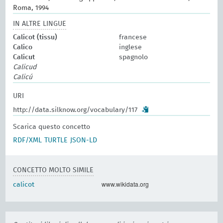
Roma, 1994
IN ALTRE LINGUE
Calicot (tissu)
francese
Calico
inglese
Calicut
spagnolo
Calicud
Calicú
URI
http://data.silknow.org/vocabulary/117
Scarica questo concetto
RDF/XML
TURTLE
JSON-LD
CONCETTO MOLTO SIMILE
www.wikidata.org
calicot