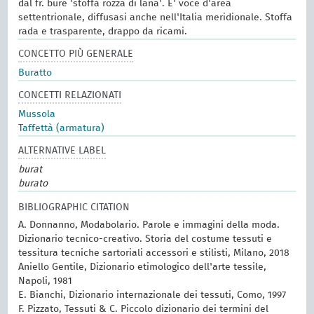
dal fr. bure 'stoffa rozza di lana'. E' voce d'area
settentrionale, diffusasi anche nell'Italia meridionale. Stoffa
rada e trasparente, drappo da ricami.
CONCETTO PIÙ GENERALE
Buratto
CONCETTI RELAZIONATI
Mussola
Taffettà (armatura)
ALTERNATIVE LABEL
burat
burato
BIBLIOGRAPHIC CITATION
A. Donnanno, Modabolario. Parole e immagini della moda.
Dizionario tecnico-creativo. Storia del costume tessuti e
tessitura tecniche sartoriali accessori e stilisti, Milano, 2018
Aniello Gentile, Dizionario etimologico dell'arte tessile,
Napoli, 1981
E. Bianchi, Dizionario internazionale dei tessuti, Como, 1997
F. Pizzato, Tessuti & C. Piccolo dizionario dei termini del