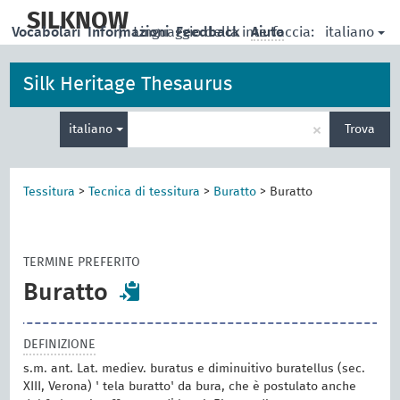
skip
to
SILKNOW
italiano
Vocabolari
Informazioni
|
Linguaggio della interfaccia:
Feedback
Aiuto
main
content
Silk Heritage Thesaurus
Inserisci
×
italiano
Trova
un
termine
per
la
Tessitura
>
Tecnica di tessitura
>
Buratto
>
Buratto
ricerca
TERMINE PREFERITO
Buratto
DEFINIZIONE
s.m. ant. Lat. mediev. buratus e diminuitivo buratellus (sec.
XIII, Verona) ' tela buratto' da bura, che è postulato anche