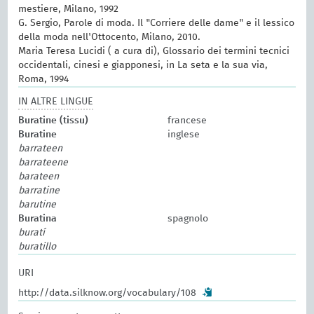
mestiere, Milano, 1992
G. Sergio, Parole di moda. Il "Corriere delle dame" e il lessico
della moda nell'Ottocento, Milano, 2010.
Maria Teresa Lucidi ( a cura di), Glossario dei termini tecnici
occidentali, cinesi e giapponesi, in La seta e la sua via,
Roma, 1994
IN ALTRE LINGUE
Buratine (tissu)
francese
Buratine
inglese
barrateen
barrateene
barateen
barratine
barutine
Buratina
spagnolo
buratí
buratillo
URI
http://data.silknow.org/vocabulary/108