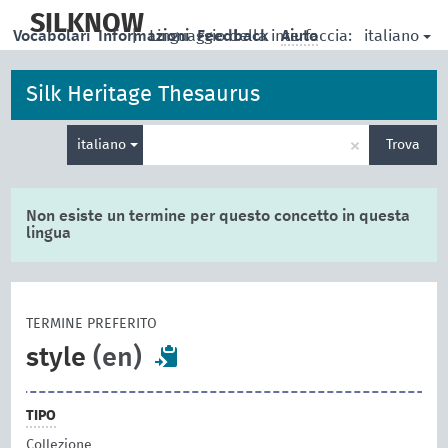
skip
to
SILKNOW
italiano
Vocabolari
Informazioni
|
Linguaggio della interfaccia:
Feedback
Aiuto
main
content
Silk Heritage Thesaurus
Inserisci
×
italiano
Trova
un
termine
per
la
Non esiste un termine per questo concetto in questa
ricerca
lingua
TERMINE PREFERITO
style
(en)
TIPO
Collezione