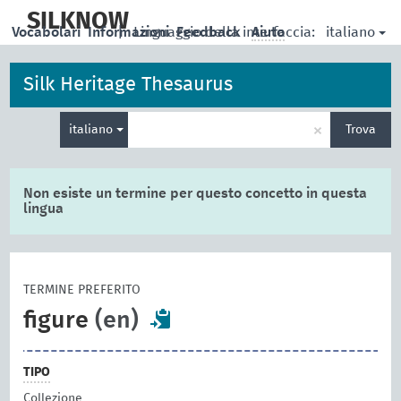
skip
to
SILKNOW
italiano
Vocabolari
Informazioni
|
Linguaggio della interfaccia:
Feedback
Aiuto
main
content
Silk Heritage Thesaurus
Inserisci
×
italiano
Trova
un
termine
per
la
Non esiste un termine per questo concetto in questa
ricerca
lingua
TERMINE PREFERITO
figure
(en)
TIPO
Collezione