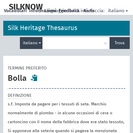
skip
to
SILKNOW
italiano
Vocabolari
Informazioni
|
Linguaggio della interfaccia:
Feedback
Aiuto
main
content
Silk Heritage Thesaurus
Inserisci
×
italiano
Trova
un
termine
per
la
TERMINE PREFERITO
ricerca
Bolla
DEFINIZIONE
s.f. Imposta da pagare per i tessuti di seta. Marchio
normalmente di piombo - in alcune occasioni di cera o
cartoncino con il nome della fabbrica dove era stato tessuto,
Si apponeva alla seteria quando si pagava la menzionata