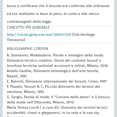
tassa e certificava che il tessuto era conforme alle ordinanze
ed era realizzato in base al peso, al conto e alla marca
contrassegnati dalla legge.
CONCETTO PIÙ GENERALE
http://vocab.getty.edu/aat/300037320
(Silk Heritage
Thesaurus)
BIBLIOGRAPHIC CITATION
A. Donnanno, Modabolario. Parole e immagini della moda.
Dizionario tecnico-creativo. Storia del costume tessuti e
tessitura tecniche sartoriali accessori e stilisti, Milano, 2018
Aniello Gentile, Dizionario etimologico dell'arte tessile,
Napoli, 1981
E. Bianchi, Dizionario internazionale dei tessuti, Como, 1997
F. Pizzato, Tessuti & C. Piccolo dizionario dei termini del
mestiere, Milano, 1992
G. Sergio, Parole di moda. Il "Corriere delle dame" e il lessico
della moda nell'Ottocento, Milano, 2010.
Maria Teresa Lucidi ( a cura di), Glossario dei termini tecnici
occidentali, cinesi e giapponesi, in La seta e la sua via,