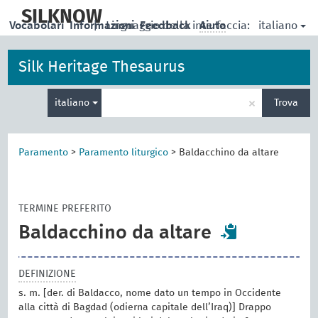
skip
to
SILKNOW
italiano
Vocabolari
Informazioni
|
Linguaggio della interfaccia:
Feedback
Aiuto
main
content
Silk Heritage Thesaurus
Inserisci
×
italiano
Trova
un
termine
per
la
Paramento
>
Paramento liturgico
>
Baldacchino da altare
ricerca
TERMINE PREFERITO
Baldacchino da altare
DEFINIZIONE
s. m. [der. di Baldacco, nome dato un tempo in Occidente
alla città di Bagdad (odierna capitale dell’Iraq)] Drappo