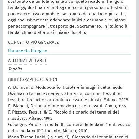
sostenuto da un telaio, ai lati del quale ricade in frange o
tendaggi, destinati a proteggere cose o persone sottostanti;
può essere fisso o mobile, sostenuto da quattro o più aste,
oggi esclusivamente adoperato in riti e cerimonie religiose
per accompagnare il trasporto del Sacramento. In italiano il
Baldacchino d'altare si chiama Tosello.
CONCETTO PIÙ GENERALE
Paramento liturgico
ALTERNATIVE LABEL
Tosello
BIBLIOGRAPHIC CITATION
A. Donnanno, Modabolario. Parole e immagini della moda.
Dizionario tecnico-creativo. Storia del costume tessuti e
tessitura tecniche sartoriali accessori e stilisti, Milano, 2018
E. Bianchi, Dizionario internazionale dei tessuti, Como, 1997
F. Pizzato, Tessuti & C. Piccolo dizionario dei termini del
mestiere, Milano, 1992
G. Sergio, Parole di moda. Il "Corriere delle dame" e il lessico
della moda nell'Ottocento, Milano, 2010.
Maria Teresa Lucidi ( a cura di), Glossario dei termini tecnici