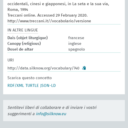
occidentali, cinesi e giapponesi, in La seta e la sua via,
Roma, 1994
Treccani online. Accessed 29 February 2020.
http://www.treccani.it//vocabolario/versione
IN ALTRE LINGUE
Dais (objet liturgique)
francese
Canopy (religious)
inglese
Dosel de altar
spagnolo
URI
http://data.silknow.org/vocabulary/740
Scarica questo concetto
RDF/XML
TURTLE
JSON-LD
Sentitevi liberi di collaborare e di inviare i vostri
suggerimenti a
info@silknow.eu