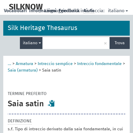
skip
to
SILKNOW
italiano
Vocabolari
Informazioni
|
Linguaggio della interfaccia:
Feedback
Aiuto
main
content
Silk Heritage Thesaurus
Inserisci
×
italiano
Trova
un
termine
per
la
...
>
Armatura
>
Intreccio semplice
>
Intreccio fondamentale
>
ricerca
Saia (armatura)
>
Saia satin
TERMINE PREFERITO
Saia satin
DEFINIZIONE
s.f. Tipo di intreccio derivato dalla saia fondamentale, in cui