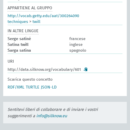
APPARTIENE AL GRUPPO
http://vocab.getty.edu/aat/300264090
techniques
>
twill
IN ALTRE LINGUE
Serge satiné
francese
Satina twill
inglese
Sarga satina
spagnolo
URI
http://data.silknow.org/vocabulary/601
Scarica questo concetto
RDF/XML
TURTLE
JSON-LD
Sentitevi liberi di collaborare e di inviare i vostri
suggerimenti a
info@silknow.eu