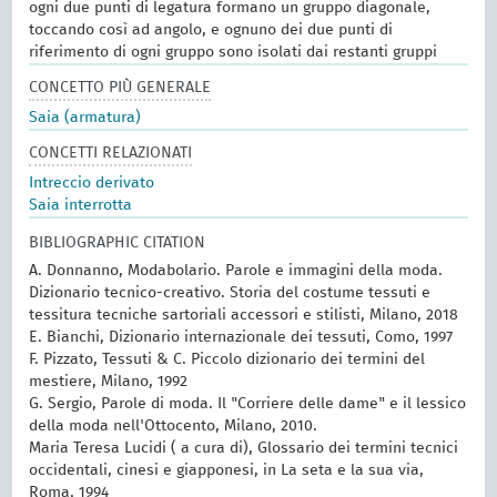
ogni due punti di legatura formano un gruppo diagonale,
toccando così ad angolo, e ognuno dei due punti di
riferimento di ogni gruppo sono isolati dai restanti gruppi
CONCETTO PIÙ GENERALE
Saia (armatura)
CONCETTI RELAZIONATI
Intreccio derivato
Saia interrotta
BIBLIOGRAPHIC CITATION
A. Donnanno, Modabolario. Parole e immagini della moda.
Dizionario tecnico-creativo. Storia del costume tessuti e
tessitura tecniche sartoriali accessori e stilisti, Milano, 2018
E. Bianchi, Dizionario internazionale dei tessuti, Como, 1997
F. Pizzato, Tessuti & C. Piccolo dizionario dei termini del
mestiere, Milano, 1992
G. Sergio, Parole di moda. Il "Corriere delle dame" e il lessico
della moda nell'Ottocento, Milano, 2010.
Maria Teresa Lucidi ( a cura di), Glossario dei termini tecnici
occidentali, cinesi e giapponesi, in La seta e la sua via,
Roma, 1994