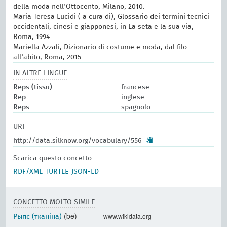
della moda nell'Ottocento, Milano, 2010.
Maria Teresa Lucidi ( a cura di), Glossario dei termini tecnici
occidentali, cinesi e giapponesi, in La seta e la sua via,
Roma, 1994
Mariella Azzali, Dizionario di costume e moda, dal filo
all'abito, Roma, 2015
IN ALTRE LINGUE
Reps (tissu)
francese
Rep
inglese
Reps
spagnolo
URI
http://data.silknow.org/vocabulary/556
Scarica questo concetto
RDF/XML
TURTLE
JSON-LD
CONCETTO MOLTO SIMILE
(be)
www.wikidata.org
Рыпс (тканіна)