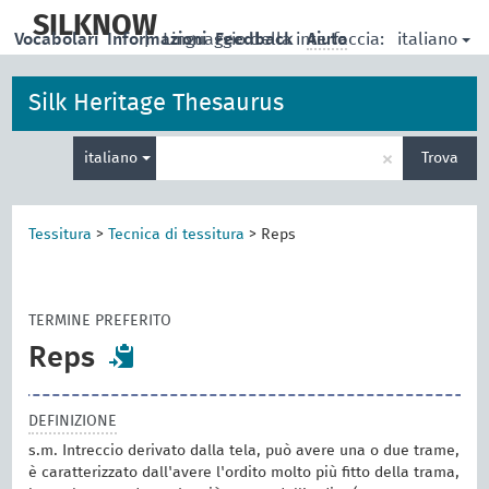
skip
to
SILKNOW
italiano
Vocabolari
Informazioni
|
Linguaggio della interfaccia:
Feedback
Aiuto
main
content
Silk Heritage Thesaurus
Inserisci
×
italiano
Trova
un
termine
per
la
Tessitura
>
Tecnica di tessitura
>
Reps
ricerca
TERMINE PREFERITO
Reps
DEFINIZIONE
s.m. Intreccio derivato dalla tela, può avere una o due trame,
è caratterizzato dall'avere l'ordito molto più fitto della trama,