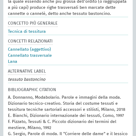
la quale essendo anche più grossa dell'ordito (o raggruppata
a più capi) produce righe trasversali ben marcate dette
cannette o cannelè, detto anche tessuto bastoncino.
CONCETTO PIÙ GENERALE
Tecnica di tessitura
CONCETTI RELAZIONATI
Cannellato (aggettivo)
Cannellato trasversale
Lana
ALTERNATIVE LABEL
tessuto bastoncino
BIBLIOGRAPHIC CITATION
A. Donnanno, Modabolario. Parole e immagini della moda.
Dizionario tecnico-creativo. Storia del costume tessuti e
tessitura tecniche sartoriali accessori e stilisti, Milano, 2018
E. Bianchi, Dizionario internazionale dei tessuti, Como, 1997
F. Pizzato, Tessuti & C. Piccolo dizionario dei termini del
mestiere, Milano, 1992
G. Sergio, Parole di moda. Il "Corriere delle dame" e il lessico