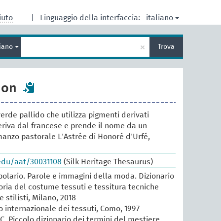
italiano
iuto
|
Linguaggio della interfaccia:
Inserisci
×
liano
Trova
un
termine
per
la
don
ricerca
erde pallido che utilizza pigmenti derivati
riva dal francese e prende il nome da un
anzo pastorale L'Astrée di Honoré d'Urfé,
.edu/aat/30031108
(Silk Heritage Thesaurus)
lario. Parole e immagini della moda. Dizionario
oria del costume tessuti e tessitura tecniche
e stilisti, Milano, 2018
io internazionale dei tessuti, Como, 1997
 C. Piccolo dizionario dei termini del mestiere,