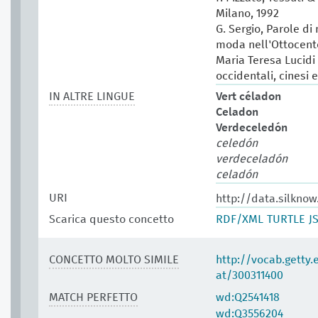
Milano, 1992
G. Sergio, Parole di
moda nell'Ottocento
Maria Teresa Lucidi (
occidentali, cinesi 
IN ALTRE LINGUE
Vert céladon
Celadon
Verdeceledón
celedón
verdeceladón
celadón
URI
http://data.silkno
Scarica questo concetto
RDF/XML
TURTLE
J
CONCETTO MOLTO SIMILE
http://vocab.getty
at/300311400
MATCH PERFETTO
wd:Q2541418
wd:Q3556204