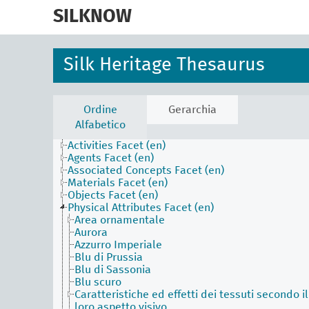
skip
to
SILKNOW
main
content
Silk Heritage Thesaurus
Ordine
Gerarchia
Alfabetico
Activities Facet (en)
Agents Facet (en)
Associated Concepts Facet (en)
Materials Facet (en)
Objects Facet (en)
Physical Attributes Facet (en)
Area ornamentale
Aurora
Azzurro Imperiale
Blu di Prussia
Blu di Sassonia
Blu scuro
Caratteristiche ed effetti dei tessuti secondo il
loro aspetto visivo