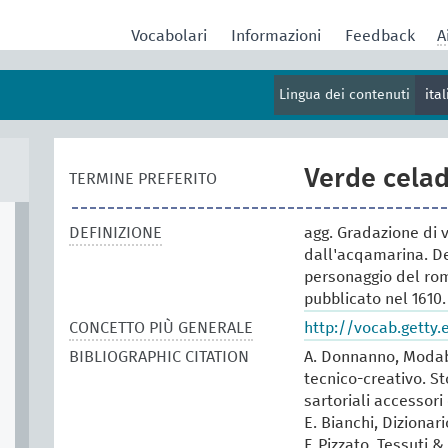
Vocabolari
Informazioni
Feedback
A
Lingua dei contenuti
ita
Verde cela
TERMINE PREFERITO
DEFINIZIONE
agg. Gradazione di v
dall'acqamarina. De
personaggio del rom
pubblicato nel 1610.
CONCETTO PIÙ GENERALE
http://vocab.getty
BIBLIOGRAPHIC CITATION
A. Donnanno, Modabo
tecnico-creativo. St
sartoriali accessori 
E. Bianchi, Dizionar
F. Pizzato, Tessuti &