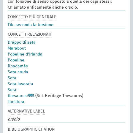
con torsione di senso opposto a quella dei capi stessi.
Chiamato anticamente anche orsoio.
CONCETTO PIÙ GENERALE
Filo secondo la torsione
CONCETTI RELAZIONATI
Drappo di seta
Marabout
Popeline d'Irlanda
Popeline
Rhadamés
Seta cruda
Seta
Seta lavorata
Surà
thesaurus:555
(Silk Heritage Thesaurus)
Torcitura
ALTERNATIVE LABEL
orsoio
BIBLIOGRAPHIC CITATION