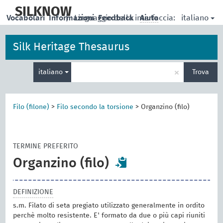
skip
to
SILKNOW
italiano
Vocabolari
Informazioni
|
Linguaggio della interfaccia:
Feedback
Aiuto
main
content
Silk Heritage Thesaurus
Inserisci
×
italiano
Trova
un
termine
per
la
Filo (filone)
>
Filo secondo la torsione
>
Organzino (filo)
ricerca
TERMINE PREFERITO
Organzino (filo)
DEFINIZIONE
s.m. Filato di seta pregiato utilizzato generalmente in ordito
perchè molto resistente. E' formato da due o più capi riuniti