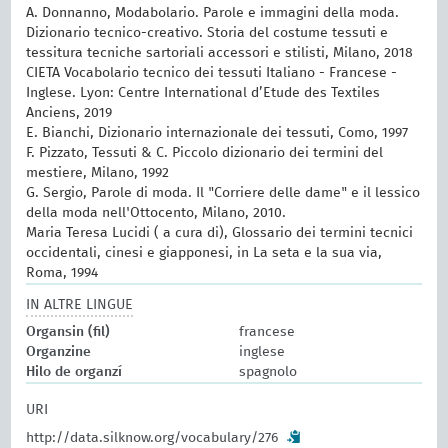
A. Donnanno, Modabolario. Parole e immagini della moda.
Dizionario tecnico-creativo. Storia del costume tessuti e
tessitura tecniche sartoriali accessori e stilisti, Milano, 2018
CIETA Vocabolario tecnico dei tessuti Italiano - Francese -
Inglese. Lyon: Centre International d’Etude des Textiles
Anciens, 2019
E. Bianchi, Dizionario internazionale dei tessuti, Como, 1997
F. Pizzato, Tessuti & C. Piccolo dizionario dei termini del
mestiere, Milano, 1992
G. Sergio, Parole di moda. Il "Corriere delle dame" e il lessico
della moda nell'Ottocento, Milano, 2010.
Maria Teresa Lucidi ( a cura di), Glossario dei termini tecnici
occidentali, cinesi e giapponesi, in La seta e la sua via,
Roma, 1994
IN ALTRE LINGUE
Organsin (fil)
francese
Organzine
inglese
Hilo de organzí
spagnolo
URI
http://data.silknow.org/vocabulary/276