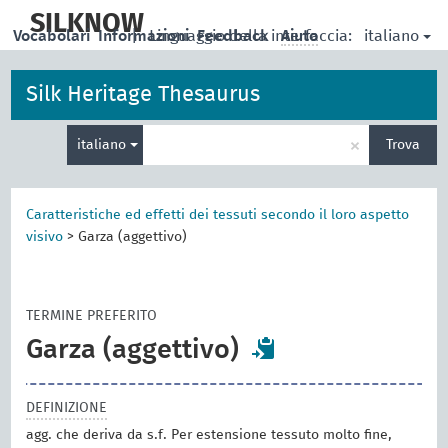
skip
to
SILKNOW
italiano
Vocabolari
Informazioni
|
Linguaggio della interfaccia:
Feedback
Aiuto
main
content
Silk Heritage Thesaurus
Inserisci
×
italiano
Trova
un
termine
per
la
Caratteristiche ed effetti dei tessuti secondo il loro aspetto
ricerca
visivo
>
Garza (aggettivo)
TERMINE PREFERITO
Garza (aggettivo)
DEFINIZIONE
agg. che deriva da s.f. Per estensione tessuto molto fine,