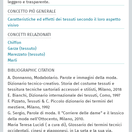
leggero e trasparente.
CONCETTO PIÙ GENERALE
Caratteristiche ed effetti dei tessuti secondo il loro aspetto
visivo
CONCETTI RELAZIONATI
Chiffon
Garza (tessuto)
Marezzato (tessuto)
Marlí
BIBLIOGRAPHIC CITATION
A. Donnanno, Modabolario. Parole e immagini della moda.
Dizionario tecnico-creativo. Storia del costume tessuti e
tessitura tecniche sartoriali accessori e stilisti, Milano, 2018
E. Bianchi, Dizionario internazionale dei tessuti, Como, 1997
F. Pizzato, Tessuti & C. Piccolo dizionario dei termini del
mestiere, Milano, 1992
G. Sergio, Parole di moda. Il "Corriere delle dame" e il lessico
della moda nell'Ottocento, Milano, 2010.
Maria Teresa Lucidi ( a cura di), Glossario dei termini tecnici
occidentali, cinesi e giapponesi, in La seta e la sua via,