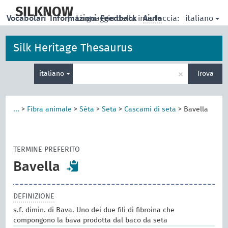
skip
to
SILKNOW
italiano
Vocabolari
Informazioni
|
Linguaggio della interfaccia:
Feedback
Aiuto
main
content
Silk Heritage Thesaurus
Inserisci
×
italiano
Trova
un
termine
per
la
...
>
Fibra animale
>
Séta
>
Seta
>
Cascami di seta
>
Bavella
ricerca
TERMINE PREFERITO
Bavella
DEFINIZIONE
s.f. dimin. di Bava. Uno dei due fili di fibroina che
compongono la bava prodotta dal baco da seta