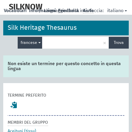
skip
to
SILKNOW
italiano
Vocabolari
Informazioni
|
Linguaggio della interfaccia:
Feedback
Aiuto
main
content
Silk Heritage Thesaurus
Inserisci
×
francese
Trova
un
termine
per
la
Non esiste un termine per questo concetto in questa
ricerca
lingua
TERMINE PREFERITO
MEMBRI DEL GRUPPO
Aceituni (tissu)