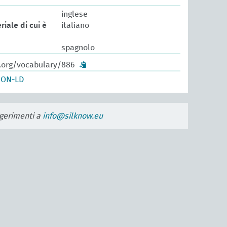
inglese
riale di cui è
italiano
spagnolo
w.org/vocabulary/886
SON-LD
uggerimenti a
info@silknow.eu