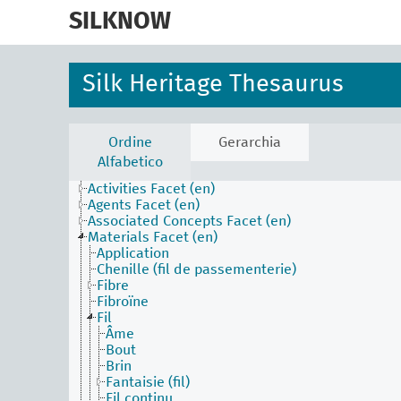
skip
to
SILKNOW
main
content
Silk Heritage Thesaurus
Ordine
Gerarchia
Alfabetico
Activities Facet (en)
Agents Facet (en)
Associated Concepts Facet (en)
Materials Facet (en)
Application
Chenille (fil de passementerie)
Fibre
Fibroïne
Fil
Âme
Bout
Brin
Fantaisie (fil)
Fil continu