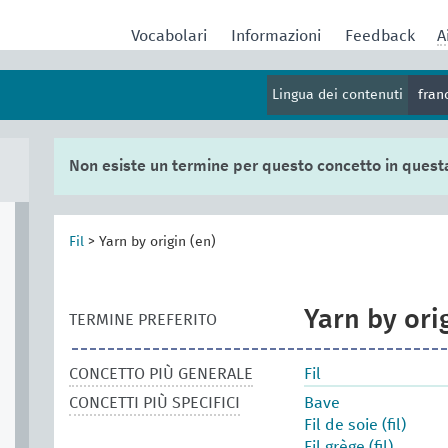
Vocabolari
Informazioni
Feedback
A
Lingua dei contenuti
fran
Non esiste un termine per questo concetto in quest
Fil
>
Yarn by origin (en)
Yarn by ori
TERMINE PREFERITO
CONCETTO PIÙ GENERALE
Fil
CONCETTI PIÙ SPECIFICI
Bave
Fil de soie (fil)
Fil grège (fil)