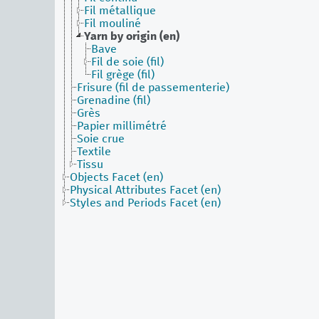
Fil métallique
Fil mouliné
Yarn by origin (en)
Bave
Fil de soie (fil)
Fil grège (fil)
Frisure (fil de passementerie)
Grenadine (fil)
Grès
Papier millimétré
Soie crue
Textile
Tissu
Objects Facet (en)
Physical Attributes Facet (en)
Styles and Periods Facet (en)