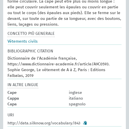
forme circulaire. La cape peut être plus ou moins longue :
elle peut couvrir seulement les épaules ou couvrir en partie
ou tout le corps (des épaules aux pieds). Elle se ferme sur le
devant, sur toute ou partie de sa longueur, avec des boutons,
liens, laçages ou pressions.
CONCETTO PIÙ GENERALE
Vêtements civils
BIBLIOGRAPHIC CITATION
Dictionnaire de l'Académie française,
https://www.dictionnaire-academie.fr/article/A9C0593.
Sophie George, Le vêtement de A à Z, Paris : Editions
Falbalas, 2019
IN ALTRE LINGUE
Cape
inglese
Cappa
italiano
Capa
spagnolo
URI
http://data.silknow.org/vocabulary/843