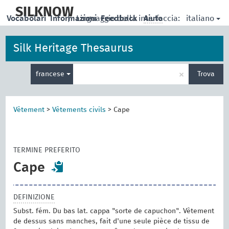
skip
to
SILKNOW
italiano
Vocabolari
Informazioni
|
Linguaggio della interfaccia:
Feedback
Aiuto
main
content
Silk Heritage Thesaurus
Inserisci
×
francese
Trova
un
termine
per
la
Vêtement
>
Vêtements civils
>
Cape
ricerca
TERMINE PREFERITO
Cape
DEFINIZIONE
Subst. fém. Du bas lat. cappa "sorte de capuchon". Vêtement
de dessus sans manches, fait d'une seule pièce de tissu de