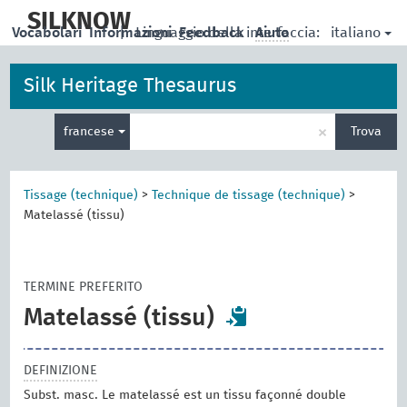
skip
to
SILKNOW
italiano
Vocabolari
Informazioni
|
Linguaggio della interfaccia:
Feedback
Aiuto
main
content
Silk Heritage Thesaurus
Inserisci
×
francese
Trova
un
termine
per
la
Tissage (technique)
>
Technique de tissage (technique)
>
ricerca
Matelassé (tissu)
TERMINE PREFERITO
Matelassé (tissu)
DEFINIZIONE
Subst. masc. Le matelassé est un tissu façonné double