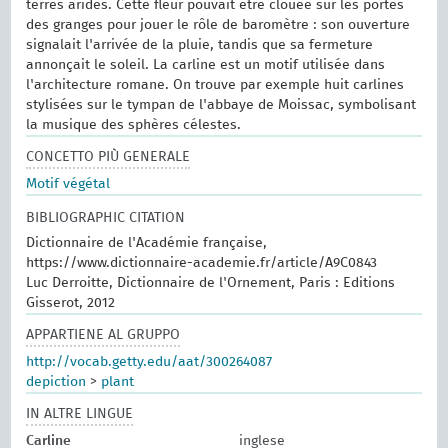
terres arides. Cette fleur pouvait être clouée sur les portes
des granges pour jouer le rôle de baromètre : son ouverture
signalait l'arrivée de la pluie, tandis que sa fermeture
annonçait le soleil. La carline est un motif utilisée dans
l'architecture romane. On trouve par exemple huit carlines
stylisées sur le tympan de l'abbaye de Moissac, symbolisant
la musique des sphères célestes.
CONCETTO PIÙ GENERALE
Motif végétal
BIBLIOGRAPHIC CITATION
Dictionnaire de l'Académie française,
https://www.dictionnaire-academie.fr/article/A9C0843
Luc Derroitte, Dictionnaire de l'Ornement, Paris : Editions
Gisserot, 2012
APPARTIENE AL GRUPPO
http://vocab.getty.edu/aat/300264087
depiction
>
plant
IN ALTRE LINGUE
Carline
inglese