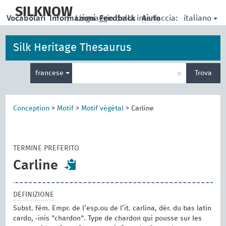
skip
to
SILKNOW
italiano
Vocabolari
Informazioni
|
Linguaggio della interfaccia:
Feedback
Aiuto
main
content
Silk Heritage Thesaurus
Inserisci
×
francese
Trova
un
termine
per
la
Conception
>
Motif
>
Motif végétal
>
Carline
ricerca
TERMINE PREFERITO
Carline
DEFINIZIONE
Subst. fém. Empr. de l’esp.ou de l’it. carlina, dér. du bas latin
cardo, ‑inis "chardon". Type de chardon qui pousse sur les