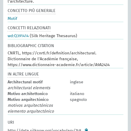
l'architecture.
CONCETTO PIÙ GENERALE
Motif
CONCETTI RELAZIONATI
wd:Q391414
(Silk Heritage Thesaurus)
BIBLIOGRAPHIC CITATION
CNRTL, https://cnrtl.fr/definition/architectural.
Dictionnaire de l'Académie française,
https://www.dictionnaire-academie.fr/article/A9A2434
IN ALTRE LINGUE
Architectural motif
inglese
architectural elements
Motivo architettonico
italiano
Motivo arquitectónico
spagnolo
motivos arquitectónicos
elemento arquitectónico
URI
http://data.silknow.org/vocabulary/748