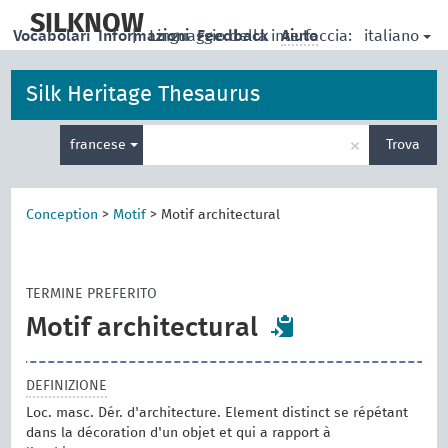
skip
to
SILKNOW
italiano
Vocabolari
Informazioni
|
Linguaggio della interfaccia:
Feedback
Aiuto
main
content
Silk Heritage Thesaurus
Inserisci
×
francese
Trova
un
termine
per
la
Conception
>
Motif
>
Motif architectural
ricerca
TERMINE PREFERITO
Motif architectural
DEFINIZIONE
Loc. masc. Dér. d'architecture. Element distinct se répétant
dans la décoration d'un objet et qui a rapport à