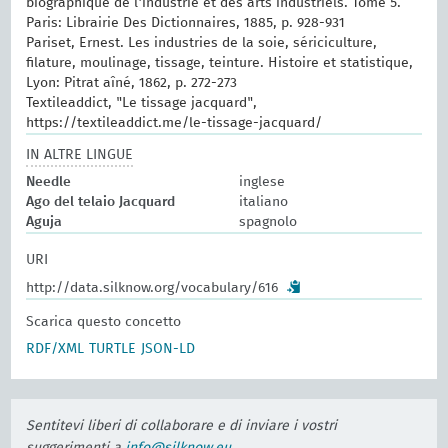
biographique de l'industrie et des arts industriels. Tome 5.
Paris: Librairie Des Dictionnaires, 1885, p. 928-931
Pariset, Ernest. Les industries de la soie, sériciculture,
filature, moulinage, tissage, teinture. Histoire et statistique,
Lyon: Pitrat aîné, 1862, p. 272-273
Textileaddict, "Le tissage jacquard",
https://textileaddict.me/le-tissage-jacquard/
IN ALTRE LINGUE
Needle
inglese
Ago del telaio Jacquard
italiano
Aguja
spagnolo
URI
http://data.silknow.org/vocabulary/616
Scarica questo concetto
RDF/XML
TURTLE
JSON-LD
Sentitevi liberi di collaborare e di inviare i vostri