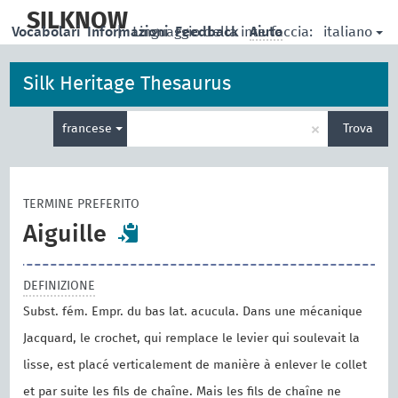
skip
to
SILKNOW
italiano
Vocabolari
Informazioni
|
Linguaggio della interfaccia:
Feedback
Aiuto
main
content
Silk Heritage Thesaurus
Inserisci
×
francese
Trova
un
termine
per
la
TERMINE PREFERITO
ricerca
Aiguille
DEFINIZIONE
Subst. fém. Empr. du bas lat. acucula. Dans une mécanique
Jacquard, le crochet, qui remplace le levier qui soulevait la
lisse, est placé verticalement de manière à enlever le collet
et par suite les fils de chaîne. Mais les fils de chaîne ne