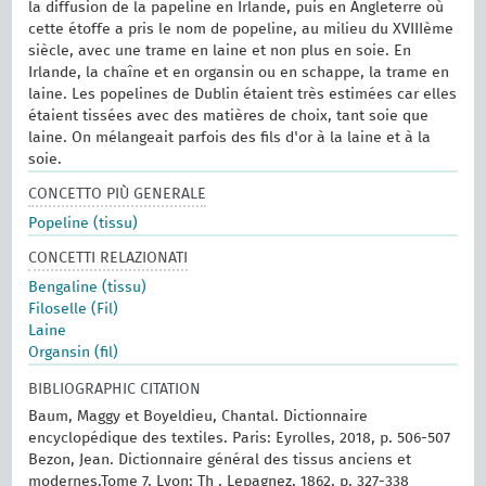
la diffusion de la papeline en Irlande, puis en Angleterre où
cette étoffe a pris le nom de popeline, au milieu du XVIIIème
siècle, avec une trame en laine et non plus en soie. En
Irlande, la chaîne et en organsin ou en schappe, la trame en
laine. Les popelines de Dublin étaient très estimées car elles
étaient tissées avec des matières de choix, tant soie que
laine. On mélangeait parfois des fils d'or à la laine et à la
soie.
CONCETTO PIÙ GENERALE
Popeline (tissu)
CONCETTI RELAZIONATI
Bengaline (tissu)
Filoselle (Fil)
Laine
Organsin (fil)
BIBLIOGRAPHIC CITATION
Baum, Maggy et Boyeldieu, Chantal. Dictionnaire
encyclopédique des textiles. Paris: Eyrolles, 2018, p. 506-507
Bezon, Jean. Dictionnaire général des tissus anciens et
modernes.‎Tome 7. Lyon: Th . Lepagnez, 1862, p. 327-338