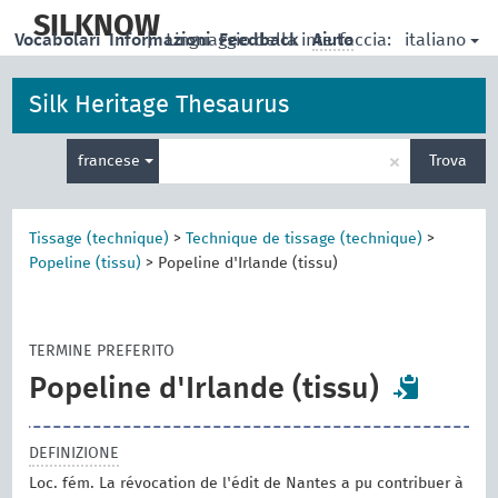
skip
to
SILKNOW
italiano
Vocabolari
Informazioni
|
Linguaggio della interfaccia:
Feedback
Aiuto
main
content
Silk Heritage Thesaurus
Inserisci
×
francese
Trova
un
termine
per
la
Tissage (technique)
>
Technique de tissage (technique)
>
ricerca
Popeline (tissu)
>
Popeline d'Irlande (tissu)
TERMINE PREFERITO
Popeline d'Irlande (tissu)
DEFINIZIONE
Loc. fém. La révocation de l'édit de Nantes a pu contribuer à