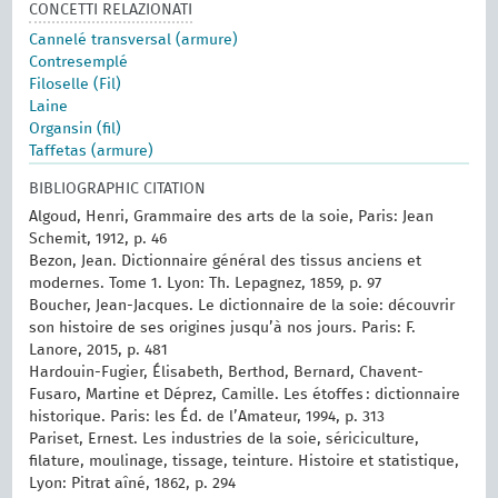
CONCETTI RELAZIONATI
Cannelé transversal (armure)
Contresemplé
Filoselle (Fil)
Laine
Organsin (fil)
Taffetas (armure)
BIBLIOGRAPHIC CITATION
Algoud, Henri, Grammaire des arts de la soie, Paris: Jean
Schemit, 1912, p. 46
Bezon, Jean. Dictionnaire général des tissus anciens et
modernes.‎ Tome 1.‎ Lyon: Th. Lepagnez, 1859, p. 97
Boucher, Jean-Jacques. Le dictionnaire de la soie: découvrir
son histoire de ses origines jusqu’à nos jours. Paris: F.
Lanore, 2015, p. 481
Hardouin-Fugier, Élisabeth, Berthod, Bernard, Chavent-
Fusaro, Martine et Déprez, Camille. Les étoffes : dictionnaire
historique. Paris: les Éd. de l’Amateur, 1994, p. 313
Pariset, Ernest. Les industries de la soie, sériciculture,
filature, moulinage, tissage, teinture. Histoire et statistique,
Lyon: Pitrat aîné, 1862, p. 294