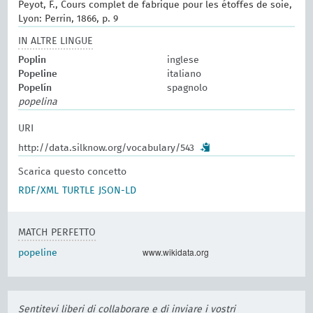
Peyot, F., Cours complet de fabrique pour les étoffes de soie,
Lyon: Perrin, 1866, p. 9
IN ALTRE LINGUE
Poplin
inglese
Popeline
italiano
Popelín
spagnolo
popelina
URI
http://data.silknow.org/vocabulary/543
Scarica questo concetto
RDF/XML
TURTLE
JSON-LD
MATCH PERFETTO
www.wikidata.org
popeline
Sentitevi liberi di collaborare e di inviare i vostri