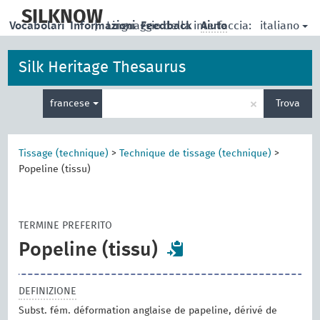
skip
to
SILKNOW
italiano
Vocabolari
Informazioni
|
Linguaggio della interfaccia:
Feedback
Aiuto
main
content
Silk Heritage Thesaurus
Inserisci
×
francese
Trova
un
termine
per
la
Tissage (technique)
>
Technique de tissage (technique)
>
ricerca
Popeline (tissu)
TERMINE PREFERITO
Popeline (tissu)
DEFINIZIONE
Subst. fém. déformation anglaise de papeline, dérivé de