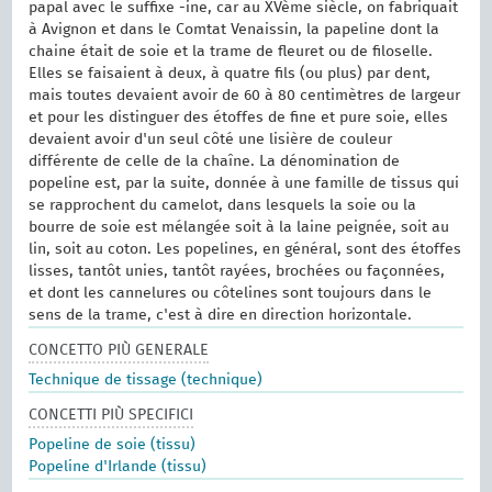
papal avec le suffixe -ine, car au XVème siècle, on fabriquait
à Avignon et dans le Comtat Venaissin, la papeline dont la
chaine était de soie et la trame de fleuret ou de filoselle.
Elles se faisaient à deux, à quatre fils (ou plus) par dent,
mais toutes devaient avoir de 60 à 80 centimètres de largeur
et pour les distinguer des étoffes de fine et pure soie, elles
devaient avoir d'un seul côté une lisière de couleur
différente de celle de la chaîne. La dénomination de
popeline est, par la suite, donnée à une famille de tissus qui
se rapprochent du camelot, dans lesquels la soie ou la
bourre de soie est mélangée soit à la laine peignée, soit au
lin, soit au coton. Les popelines, en général, sont des étoffes
lisses, tantôt unies, tantôt rayées, brochées ou façonnées,
et dont les cannelures ou côtelines sont toujours dans le
sens de la trame, c'est à dire en direction horizontale.
CONCETTO PIÙ GENERALE
Technique de tissage (technique)
CONCETTI PIÙ SPECIFICI
Popeline de soie (tissu)
Popeline d'Irlande (tissu)