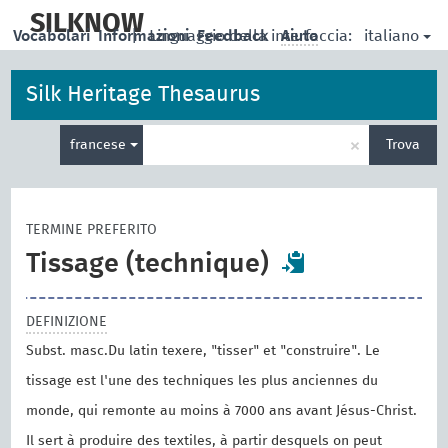
skip
to
SILKNOW
italiano
Vocabolari
Informazioni
|
Linguaggio della interfaccia:
Feedback
Aiuto
main
content
Silk Heritage Thesaurus
Inserisci
×
francese
Trova
un
termine
per
la
TERMINE PREFERITO
ricerca
Tissage (technique)
DEFINIZIONE
Subst. masc.Du latin texere, "tisser" et "construire". Le
tissage est l'une des techniques les plus anciennes du
monde, qui remonte au moins à 7000 ans avant Jésus-Christ.
Il sert à produire des textiles, à partir desquels on peut