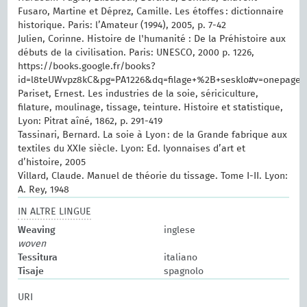
Fusaro, Martine et Déprez, Camille. Les étoffes : dictionnaire
historique. Paris: l’Amateur (1994), 2005, p. 7-42
Julien, Corinne. Histoire de l'humanité : De la Préhistoire aux
débuts de la civilisation. Paris: UNESCO, 2000 p. 1226,
https://books.google.fr/books?
id=l8teUWvpz8kC&pg=PA1226&dq=filage+%2B+sesklo#v=onepage
Pariset, Ernest. Les industries de la soie, sériciculture,
filature, moulinage, tissage, teinture. Histoire et statistique,
Lyon: Pitrat aîné, 1862, p. 291-419
Tassinari, Bernard. La soie à Lyon : de la Grande fabrique aux
textiles du XXIe siècle. Lyon: Ed. lyonnaises d’art et
d’histoire, 2005
Villard, Claude. Manuel de théorie du tissage. Tome I-II. Lyon:
A. Rey, 1948
IN ALTRE LINGUE
Weaving
inglese
woven
Tessitura
italiano
Tisaje
spagnolo
URI