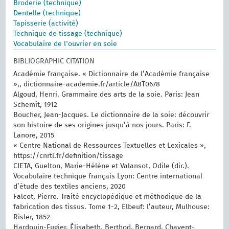
Broderie (technique)
Dentelle (technique)
Tapisserie (activité)
Technique de tissage (technique)
Vocabulaire de l'ouvrier en soie
BIBLIOGRAPHIC CITATION
Académie française. « Dictionnaire de l’Académie française
»,, dictionnaire-academie.fr/article/A8T0678
Algoud, Henri. Grammaire des arts de la soie. Paris: Jean
Schemit, 1912
Boucher, Jean-Jacques. Le dictionnaire de la soie: découvrir
son histoire de ses origines jusqu’à nos jours. Paris: F.
Lanore, 2015
« Centre National de Ressources Textuelles et Lexicales »,
https://cnrtl.fr/definition/tissage
CIETA, Guelton, Marie-Hélène et Valansot, Odile (dir.).
Vocabulaire technique français Lyon: Centre international
d’étude des textiles anciens, 2020
Falcot, Pierre. Traité encyclopédique et méthodique de la
fabrication des tissus. Tome 1-2, Elbeuf: l’auteur, Mulhouse:
Risler, 1852
Hardouin-Fugier, Élisabeth, Berthod, Bernard, Chavent-