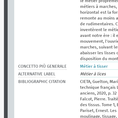
le métier propremen
métiers à marches, à
horizontal est la fo
remonte au moins au
de rudimentaires. C'
inventèrent le méti
avant notre ère : i
mouvement, l'ouvrie
marches, suivant les
abaisser les lisses 
disposition du mon
CONCETTO PIÙ GENERALE
Métier à tisser
ALTERNATIVE LABEL
Métier à lices
BIBLIOGRAPHIC CITATION
CIETA, Guelton, Mari
technique français 
anciens, 2020, p. 32
Falcot, Pierre. Tra
des tissus. Tome 1, E
Pariset, Ernest. Les 
moulinage, tissage, t