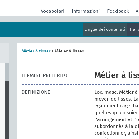
Vocabolari
Informazioni
Feedback
A
Lingua dei contenuti
fran
Métier à tisser
>
Métier à lisses
Métier à lis
TERMINE PREFERITO
DEFINIZIONE
Loc. masc. Métier à 
moyen de lisses. L
également cage, bât
quelles qu'en soien
l'arrangement et l'
subordonnés à la div
confectionner, ainsi