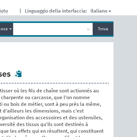
italiano
iuto
|
Linguaggio della interfaccia:
Inserisci
×
cese
Trova
un
termine
per
la
ricerca
ses
tisser où les fils de chaîne sont actionnés au
a charpente ou carcasse, que l'on nomme
i ou bois de métier, sont à peu près la même,
t d'ailleurs les dimensions, mais c'est
organisation des accessoires et des ustensiles,
ersité des tissus qu'ils sont destinés à
 que les effets qui en résultent, qui constituent