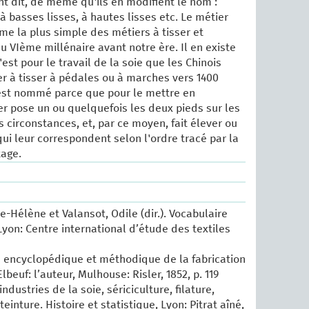
t dit, de même qu'ils en modifient le nom :
 basses lisses, à hautes lisses etc. Le métier
rme la plus simple des métiers à tisser et
 VIème millénaire avant notre ère. Il en existe
est pour le travail de la soie que les Chinois
er à tisser à pédales ou à marches vers 1400
l est nommé parce que pour le mettre en
r pose un ou quelquefois les deux pieds sur les
 circonstances, et, par ce moyen, fait élever ou
qui leur correspondent selon l'ordre tracé par la
tage.
e-Hélène et Valansot, Odile (dir.). Vocabulaire
Lyon: Centre international d’étude des textiles
ité encyclopédique et méthodique de la fabrication
lbeuf: l’auteur, Mulhouse: Risler, 1852, p. 119
industries de la soie, sériciculture, filature,
einture. Histoire et statistique, Lyon: Pitrat aîné,