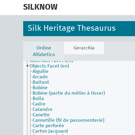
skip
to
SILKNOW
main
content
Silk Heritage Thesaurus
Activities Facet (en)
Ordine
Gerarchia
Agents Facet (en)
Alfabetico
Associated Concepts Facet (en)
Materials Facet (en)
Objects Facet (en)
Aiguille
Arcade
Battant
Bobine
Bobine (partie du métier à tisser)
Bolla
Cadre
Calandre
Canette
Cannetille (fil de passementerie)
Carte perforée
Carton Jacquard