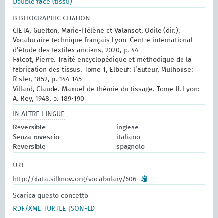
Double face (tissu)
BIBLIOGRAPHIC CITATION
CIETA, Guelton, Marie-Hélène et Valansot, Odile (dir.).
Vocabulaire technique français Lyon: Centre international
d’étude des textiles anciens, 2020, p. 44
Falcot, Pierre. Traité encyclopédique et méthodique de la
fabrication des tissus. Tome 1, Elbeuf: l’auteur, Mulhouse:
Risler, 1852, p. 144-145
Villard, Claude. Manuel de théorie du tissage. Tome II. Lyon:
A. Rey, 1948, p. 189-190
IN ALTRE LINGUE
Reversible
inglese
Senza rovescio
italiano
Reversible
spagnolo
URI
http://data.silknow.org/vocabulary/506
Scarica questo concetto
RDF/XML
TURTLE
JSON-LD