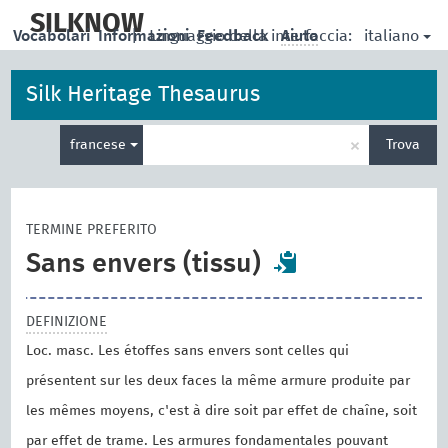
skip
to
SILKNOW
italiano
Vocabolari
Informazioni
|
Linguaggio della interfaccia:
Feedback
Aiuto
main
content
Silk Heritage Thesaurus
Inserisci
×
francese
Trova
un
termine
per
la
TERMINE PREFERITO
ricerca
Sans envers (tissu)
DEFINIZIONE
Loc. masc. Les étoffes sans envers sont celles qui
présentent sur les deux faces la même armure produite par
les mêmes moyens, c'est à dire soit par effet de chaîne, soit
par effet de trame. Les armures fondamentales pouvant