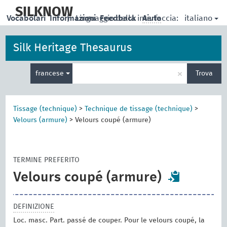
skip
to
SILKNOW
italiano
Vocabolari
Informazioni
|
Linguaggio della interfaccia:
Feedback
Aiuto
main
content
Silk Heritage Thesaurus
Inserisci
×
francese
Trova
un
termine
per
la
Tissage (technique)
>
Technique de tissage (technique)
>
ricerca
Velours (armure)
>
Velours coupé (armure)
TERMINE PREFERITO
Velours coupé (armure)
DEFINIZIONE
Loc. masc. Part. passé de couper. Pour le velours coupé, la