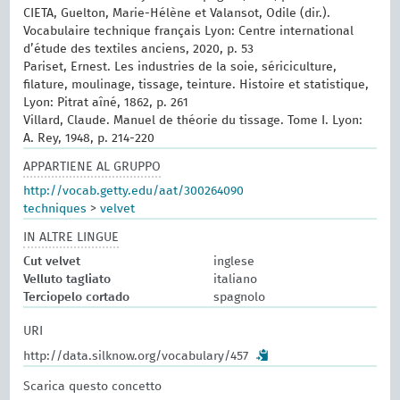
CIETA, Guelton, Marie-Hélène et Valansot, Odile (dir.).
Vocabulaire technique français Lyon: Centre international
d’étude des textiles anciens, 2020, p. 53
Pariset, Ernest. Les industries de la soie, sériciculture,
filature, moulinage, tissage, teinture. Histoire et statistique,
Lyon: Pitrat aîné, 1862, p. 261
Villard, Claude. Manuel de théorie du tissage. Tome I. Lyon:
A. Rey, 1948, p. 214-220
APPARTIENE AL GRUPPO
http://vocab.getty.edu/aat/300264090
techniques
>
velvet
IN ALTRE LINGUE
Cut velvet
inglese
Velluto tagliato
italiano
Terciopelo cortado
spagnolo
URI
http://data.silknow.org/vocabulary/457
Scarica questo concetto