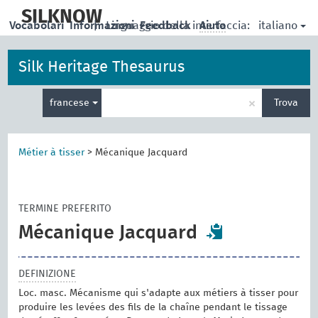
skip
to
SILKNOW
italiano
Vocabolari
Informazioni
|
Linguaggio della interfaccia:
Feedback
Aiuto
main
content
Silk Heritage Thesaurus
Inserisci
×
francese
Trova
un
termine
per
la
Métier à tisser
>
Mécanique Jacquard
ricerca
TERMINE PREFERITO
Mécanique Jacquard
DEFINIZIONE
Loc. masc. Mécanisme qui s'adapte aux métiers à tisser pour
produire les levées des fils de la chaîne pendant le tissage