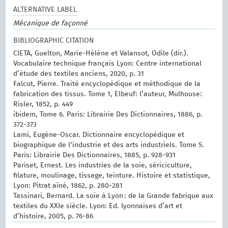
ALTERNATIVE LABEL
Mécanique de façonné
BIBLIOGRAPHIC CITATION
CIETA, Guelton, Marie-Hélène et Valansot, Odile (dir.).
Vocabulaire technique français Lyon: Centre international
d’étude des textiles anciens, 2020, p. 31
Falcot, Pierre. Traité encyclopédique et méthodique de la
fabrication des tissus. Tome 1, Elbeuf: l’auteur, Mulhouse:
Risler, 1852, p. 449
ibidem, Tome 6. Paris: Librairie Des Dictionnaires, 1886, p.
372-373
Lami, Eugène-Oscar. Dictionnaire encyclopédique et
biographique de l'industrie et des arts industriels. Tome 5.
Paris: Librairie Des Dictionnaires, 1885, p. 928-931
Pariset, Ernest. Les industries de la soie, sériciculture,
filature, moulinage, tissage, teinture. Histoire et statistique,
Lyon: Pitrat aîné, 1862, p. 280-281
Tassinari, Bernard. La soie à Lyon : de la Grande fabrique aux
textiles du XXIe siècle. Lyon: Ed. lyonnaises d’art et
d’histoire, 2005, p. 76-86