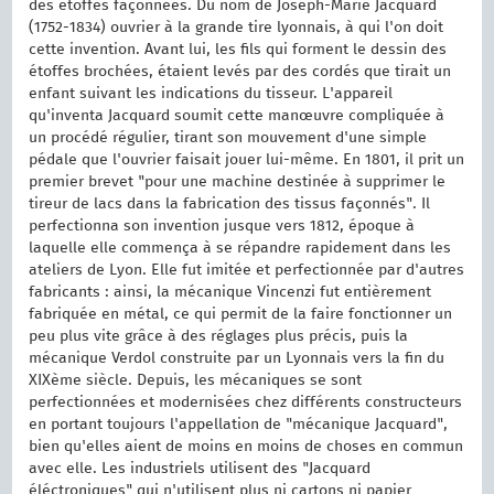
des étoffes façonnées. Du nom de Joseph-Marie Jacquard
(1752-1834) ouvrier à la grande tire lyonnais, à qui l'on doit
cette invention. Avant lui, les fils qui forment le dessin des
étoffes brochées, étaient levés par des cordés que tirait un
enfant suivant les indications du tisseur. L'appareil
qu'inventa Jacquard soumit cette manœuvre compliquée à
un procédé régulier, tirant son mouvement d'une simple
pédale que l'ouvrier faisait jouer lui-même. En 1801, il prit un
premier brevet "pour une machine destinée à supprimer le
tireur de lacs dans la fabrication des tissus façonnés". Il
perfectionna son invention jusque vers 1812, époque à
laquelle elle commença à se répandre rapidement dans les
ateliers de Lyon. Elle fut imitée et perfectionnée par d'autres
fabricants : ainsi, la mécanique Vincenzi fut entièrement
fabriquée en métal, ce qui permit de la faire fonctionner un
peu plus vite grâce à des réglages plus précis, puis la
mécanique Verdol construite par un Lyonnais vers la fin du
XIXème siècle. Depuis, les mécaniques se sont
perfectionnées et modernisées chez différents constructeurs
en portant toujours l'appellation de "mécanique Jacquard",
bien qu'elles aient de moins en moins de choses en commun
avec elle. Les industriels utilisent des "Jacquard
éléctroniques" qui n'utilisent plus ni cartons ni papier