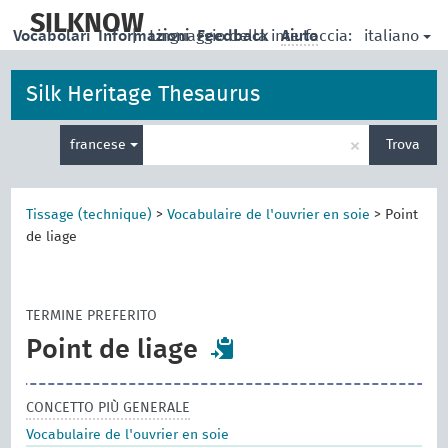
skip
to
SILKNOW
italiano
Vocabolari
Informazioni
|
Linguaggio della interfaccia:
Feedback
Aiuto
main
content
Silk Heritage Thesaurus
Inserisci
×
francese
Trova
un
termine
per
la
Tissage (technique)
>
Vocabulaire de l'ouvrier en soie
>
Point
ricerca
de liage
TERMINE PREFERITO
Point de liage
CONCETTO PIÙ GENERALE
Vocabulaire de l'ouvrier en soie