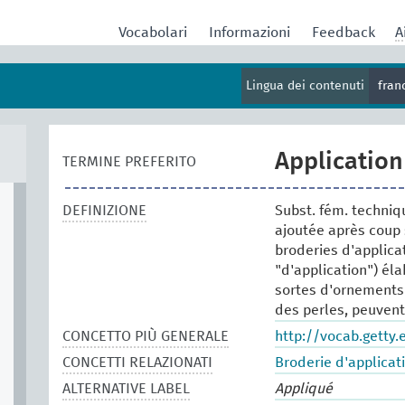
Vocabolari
Informazioni
Feedback
A
Lingua dei contenuti
fran
Application
TERMINE PREFERITO
DEFINIZIONE
Subst. fém. techniq
ajoutée après coup s
broderies d'applica
"d'application") él
sortes d'ornements 
des perles, peuvent 
CONCETTO PIÙ GENERALE
http://vocab.getty
CONCETTI RELAZIONATI
Broderie d'applicat
ALTERNATIVE LABEL
Appliqué