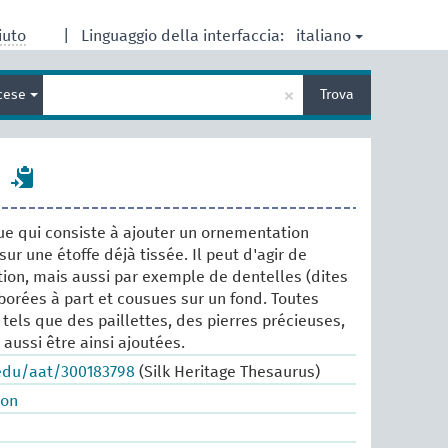
italiano
iuto
|
Linguaggio della interfaccia:
Inserisci
×
cese
Trova
un
termine
per
la
ricerca
ue qui consiste à ajouter un ornementation
ur une étoffe déjà tissée. Il peut d'agir de
tion, mais aussi par exemple de dentelles (dites
aborées à part et cousues sur un fond. Toutes
tels que des paillettes, des pierres précieuses,
aussi être ainsi ajoutées.
.edu/aat/300183798
(Silk Heritage Thesaurus)
ion