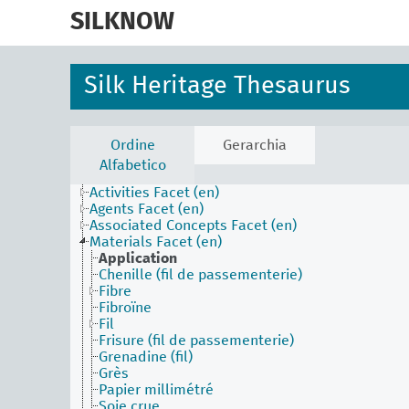
skip
to
SILKNOW
main
content
Silk Heritage Thesaurus
Ordine
Gerarchia
Alfabetico
Activities Facet (en)
Agents Facet (en)
Associated Concepts Facet (en)
Materials Facet (en)
Application
Chenille (fil de passementerie)
Fibre
Fibroïne
Fil
Frisure (fil de passementerie)
Grenadine (fil)
Grès
Papier millimétré
Soie crue