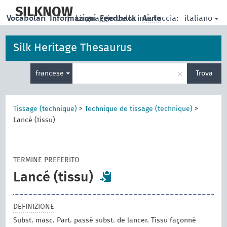
skip
to
SILKNOW
italiano
Vocabolari
Informazioni
|
Linguaggio della interfaccia:
Feedback
Aiuto
main
content
Silk Heritage Thesaurus
Inserisci
×
francese
Trova
un
termine
per
la
Tissage (technique)
>
Technique de tissage (technique)
>
ricerca
Lancé (tissu)
TERMINE PREFERITO
Lancé (tissu)
DEFINIZIONE
Subst. masc. Part. passé subst. de lancer. Tissu façonné