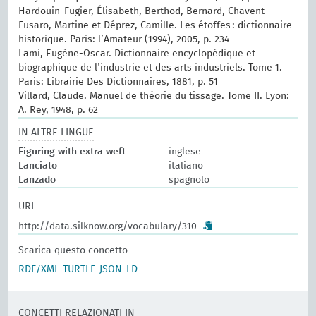
Hardouin-Fugier, Élisabeth, Berthod, Bernard, Chavent-
Fusaro, Martine et Déprez, Camille. Les étoffes : dictionnaire
historique. Paris: l’Amateur (1994), 2005, p. 234
Lami, Eugène-Oscar. Dictionnaire encyclopédique et
biographique de l'industrie et des arts industriels. Tome 1.
Paris: Librairie Des Dictionnaires, 1881, p. 51
Villard, Claude. Manuel de théorie du tissage. Tome II. Lyon:
A. Rey, 1948, p. 62
IN ALTRE LINGUE
Figuring with extra weft
inglese
Lanciato
italiano
Lanzado
spagnolo
URI
http://data.silknow.org/vocabulary/310
Scarica questo concetto
RDF/XML
TURTLE
JSON-LD
CONCETTI RELAZIONATI IN