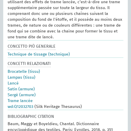
utilisant des effets de trame lancée, c'est-à-dire une trame
supplémentaire passée sur toute la largeur du tissu. Il
comprenant donc une ou plusieurs chaînes suivant la
composition du fond de l'étoffe, et il possède au moins deux
trames, de nature ou de couleurs différentes : une trame de
fond qui se combine avec la chaine pour former le tissu et
une trame dite de lancé.
CONCETTO PIÙ GENERALE
Technique de tissage (technique)
CONCETTI RELAZIONATI
Brocatelle (tissu)
Lampas (tissu)
Lancé
Satin (armure)
Sergé (armure)
Trame lancée
wd:Q12032703
(Silk Heritage Thesaurus)
BIBLIOGRAPHIC CITATION
Baum, Maggy et Boyeldieu, Chantal. Dictionnaire
encyclopédique des textiles. Paris: Eyrolles, 2018, p. 351