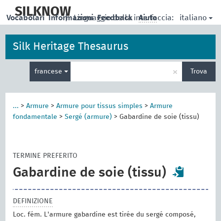
skip
to
SILKNOW
italiano
Vocabolari
Informazioni
|
Linguaggio della interfaccia:
Feedback
Aiuto
main
content
Silk Heritage Thesaurus
Inserisci
×
francese
Trova
un
termine
per
la
...
>
Armure
>
Armure pour tissus simples
>
Armure
ricerca
fondamentale
>
Sergé (armure)
>
Gabardine de soie (tissu)
TERMINE PREFERITO
Gabardine de soie (tissu)
DEFINIZIONE
Loc. fém. L'armure gabardine est tirée du sergé composé,