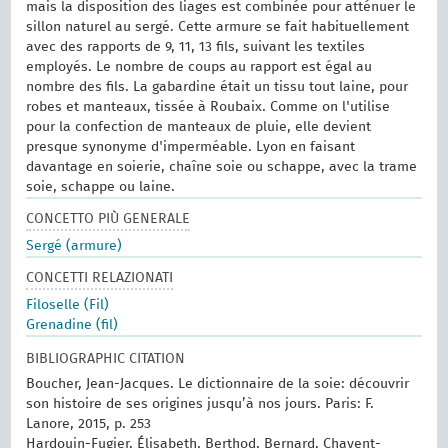
mais la disposition des liages est combinée pour atténuer le
sillon naturel au sergé. Cette armure se fait habituellement
avec des rapports de 9, 11, 13 fils, suivant les textiles
employés. Le nombre de coups au rapport est égal au
nombre des fils. La gabardine était un tissu tout laine, pour
robes et manteaux, tissée à Roubaix. Comme on l'utilise
pour la confection de manteaux de pluie, elle devient
presque synonyme d'imperméable. Lyon en faisant
davantage en soierie, chaîne soie ou schappe, avec la trame
soie, schappe ou laine.
CONCETTO PIÙ GENERALE
Sergé (armure)
CONCETTI RELAZIONATI
Filoselle (Fil)
Grenadine (fil)
BIBLIOGRAPHIC CITATION
Boucher, Jean-Jacques. Le dictionnaire de la soie: découvrir
son histoire de ses origines jusqu’à nos jours. Paris: F.
Lanore, 2015, p. 253
Hardouin-Fugier, Élisabeth, Berthod, Bernard, Chavent-