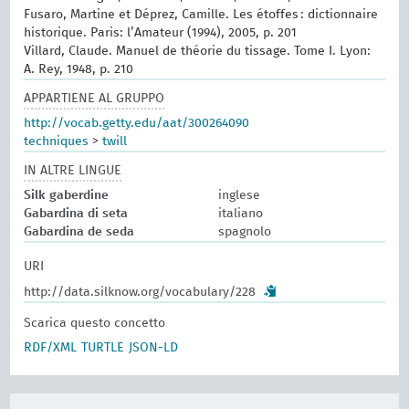
Fusaro, Martine et Déprez, Camille. Les étoffes : dictionnaire
historique. Paris: l’Amateur (1994), 2005, p. 201
Villard, Claude. Manuel de théorie du tissage. Tome I. Lyon:
A. Rey, 1948, p. 210
APPARTIENE AL GRUPPO
http://vocab.getty.edu/aat/300264090
techniques
>
twill
IN ALTRE LINGUE
Silk gaberdine
inglese
Gabardina di seta
italiano
Gabardina de seda
spagnolo
URI
http://data.silknow.org/vocabulary/228
Scarica questo concetto
RDF/XML
TURTLE
JSON-LD