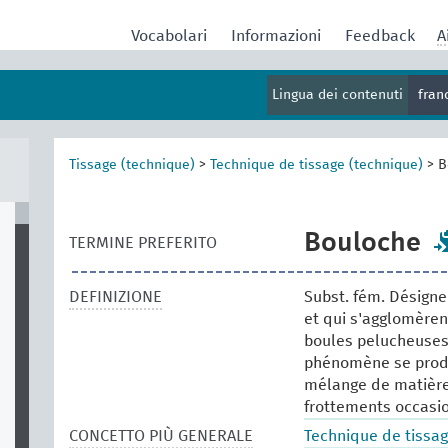
Vocabolari
Informazioni
Feedback
A
Lingua dei contenuti
fran
Tissage (technique)
>
Technique de tissage (technique)
>
B
Bouloche
TERMINE PREFERITO
DEFINIZIONE
Subst. fém. Désigne 
et qui s'agglomèren
boules pelucheuses,
phénomène se produi
mélange de matière 
frottements occasi
CONCETTO PIÙ GENERALE
Technique de tissag