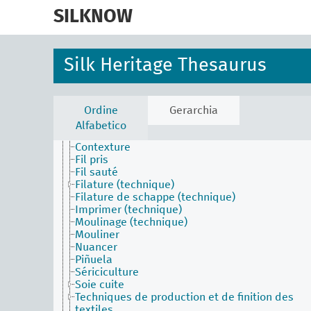
skip
to
SILKNOW
main
content
Silk Heritage Thesaurus
Activities Facet (en)
Ordine
Gerarchia
Batik
Alfabetico
Broder
Contexture
Fil pris
Fil sauté
Filature (technique)
Filature de schappe (technique)
Imprimer (technique)
Moulinage (technique)
Mouliner
Nuancer
Piñuela
Sériciculture
Soie cuite
Techniques de production et de finition des
textiles