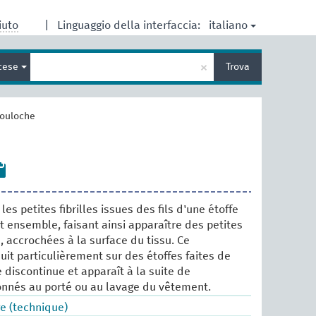
italiano
iuto
|
Linguaggio della interfaccia:
Inserisci
×
cese
Trova
un
termine
per
la
ouloche
ricerca
les petites fibrilles issues des fils d'une étoffe
t ensemble, faisant ainsi apparaître des petites
 accrochées à la surface du tissu. Ce
t particulièrement sur des étoffes faites de
discontinue et apparaît à la suite de
onnés au porté ou au lavage du vêtement.
e (technique)