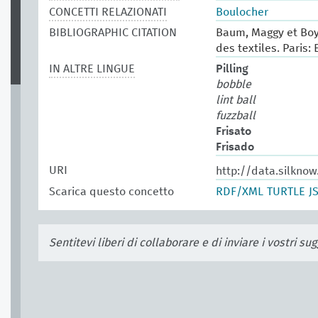
CONCETTI RELAZIONATI
Boulocher
BIBLIOGRAPHIC CITATION
Baum, Maggy et Boy
des textiles. Paris: 
IN ALTRE LINGUE
Pilling
bobble
lint ball
fuzzball
Frisato
Frisado
URI
http://data.silkno
Scarica questo concetto
RDF/XML
TURTLE
J
Sentitevi liberi di collaborare e di inviare i vostri s