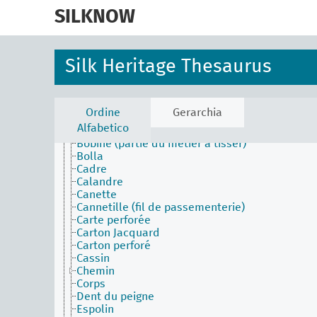
skip
to
SILKNOW
main
Activities Facet (en)
content
Agents Facet (en)
Associated Concepts Facet (en)
Silk Heritage Thesaurus
Materials Facet (en)
Objects Facet (en)
Aiguille
Arcade
Ordine
Gerarchia
Battant
Alfabetico
Bobine
Bobine (partie du métier à tisser)
Bolla
Cadre
Calandre
Canette
Cannetille (fil de passementerie)
Carte perforée
Carton Jacquard
Carton perforé
Cassin
Chemin
Corps
Dent du peigne
Espolin