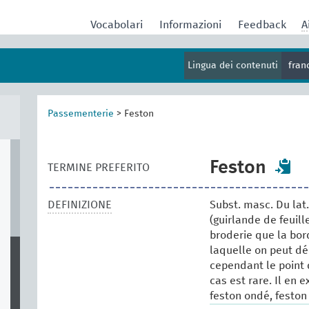
Vocabolari
Informazioni
Feedback
A
Lingua dei contenuti
fran
Passementerie
>
Feston
Feston
TERMINE PREFERITO
DEFINIZIONE
Subst. masc. Du lat
(guirlande de feuill
broderie que la bord
laquelle on peut dé
cependant le point 
cas est rare. Il en e
feston ondé, feston 