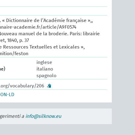
 « Dictionnaire de l’Académie française »,,
nnaire-academie.fr/article/A9F0574
Nouveau manuel de la broderie. Paris: librairie
t, 1840, p. 37
e Ressources Textuelles et Lexicales »,
inition/feston
inglese
ne)
italiano
spagnolo
w.org/vocabulary/206
SON-LD
uggerimenti a
info@silknow.eu