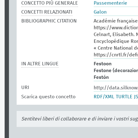
CONCETTO PIÙ GENERALE
Passementerie
CONCETTI RELAZIONATI
Galon
BIBLIOGRAPHIC CITATION
Académie française.
https://www.dictio
Celnart, Elisabeth. 
Encyclopédique Rore
« Centre National d
https://cnrtl.fr/def
IN ALTRE LINGUE
Festoon
Festone (decorazio
Festón
URI
http://data.silkno
Scarica questo concetto
RDF/XML
TURTLE
J
Sentitevi liberi di collaborare e di inviare i vostri s