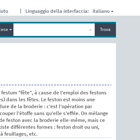
italiano
iuto
|
Linguaggio della interfaccia:
Inserisci
×
cese
Trova
un
termine
per
la
ricerca
. festum "fête", à cause de l'emploi des festons
es) dans les fêtes. Le feston est moins une
ure de la broderie : c'est l'opération par
couper l'étoffe sans qu'elle s'effile. On mélange
de feston avec la broderie elle-même, mais ce
xiste différentes formes : feston droit ou uni,
à feuillages, etc.