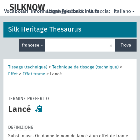
skip
to
SILKNOW
italiano
Vocabolari
Informazioni
|
Linguaggio della interfaccia:
Feedback
Aiuto
main
content
Silk Heritage Thesaurus
Inserisci
×
francese
Trova
un
termine
per
la
Tissage (technique)
>
Technique de tissage (technique)
>
ricerca
Effet
>
Effet trame
>
Lancé
TERMINE PREFERITO
Lancé
DEFINIZIONE
Subst. masc. On donne le nom de lancé à un effet de trame