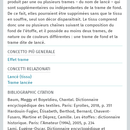
produit par une ou plusieurs trames – du nom de lancé – qui
sont supplémentaires ou indépendantes de la trame de fond.
De ce fait, elles pourraient être supprimées sans que le tissu
en souffre, seul son décor disparaitrait. Le tissu comprend
donc une ou plusieurs chaînes suivant la composition du
fond de l'étoffe, et il possède au moins deux trames, de
nature ou de couleurs différentes : une trame de fond et la
trame dite de lancé.
CONCETTO PIÙ GENERALE
Effet trame
CONCETTI RELAZIONATI
Lancé (tissu)
Trame lancée
BIBLIOGRAPHIC CITATION
Baum, Maggy et Boyeldieu, Chantal. Dictionnaire
encyclopédique des textiles. Paris: Eyrolles, 2018, p. 351
Hardouin-Fugier, Élisabeth, Berthod, Bernard, Chavent-
Fusaro, Martine et Déprez, Camille. Les étoffes : dictionnaire
historique. Paris: l’Amateur (1994), 2005, p. 234
Lami, Eugène-Oscar. Dictionnaire encyclopédique et