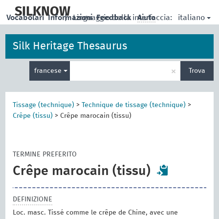
skip
to
SILKNOW
italiano
Vocabolari
Informazioni
|
Linguaggio della interfaccia:
Feedback
Aiuto
main
content
Silk Heritage Thesaurus
Inserisci
×
francese
Trova
un
termine
per
la
Tissage (technique)
>
Technique de tissage (technique)
>
ricerca
Crêpe (tissu)
>
Crêpe marocain (tissu)
TERMINE PREFERITO
Crêpe marocain (tissu)
DEFINIZIONE
Loc. masc. Tissé comme le crêpe de Chine, avec une