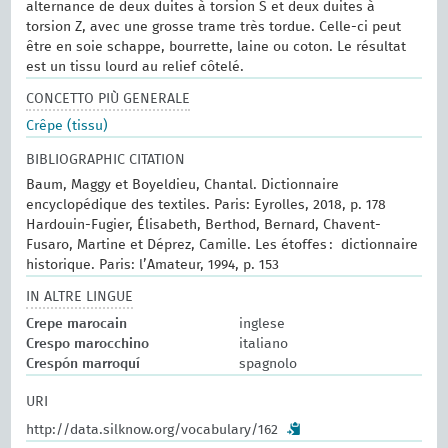
alternance de deux duites à torsion S et deux duites à
torsion Z, avec une grosse trame très tordue. Celle-ci peut
être en soie schappe, bourrette, laine ou coton. Le résultat
est un tissu lourd au relief côtelé.
CONCETTO PIÙ GENERALE
Crêpe (tissu)
BIBLIOGRAPHIC CITATION
Baum, Maggy et Boyeldieu, Chantal. Dictionnaire
encyclopédique des textiles. Paris: Eyrolles, 2018, p. 178
Hardouin-Fugier, Élisabeth, Berthod, Bernard, Chavent-
Fusaro, Martine et Déprez, Camille. Les étoffes : dictionnaire
historique. Paris: l’Amateur, 1994, p. 153
IN ALTRE LINGUE
Crepe marocain
inglese
Crespo marocchino
italiano
Crespón marroquí
spagnolo
URI
http://data.silknow.org/vocabulary/162