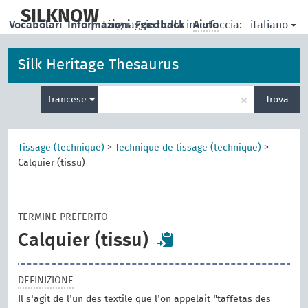
skip
to
SILKNOW
italiano
Vocabolari
Informazioni
|
Linguaggio della interfaccia:
Feedback
Aiuto
main
content
Silk Heritage Thesaurus
Inserisci
×
francese
Trova
un
termine
per
la
Tissage (technique)
>
Technique de tissage (technique)
>
ricerca
Calquier (tissu)
TERMINE PREFERITO
Calquier (tissu)
DEFINIZIONE
Il s'agit de l'un des textile que l'on appelait "taffetas des