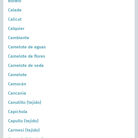
Burato
Calada
Calicut
Calquier
Cambiante
Camelote de aguas
Camelote de flores
Camelote de seda
Camelote
Camocán
Cancania
Canutillo (tejido)
Capichola
Capullo (tejido)
Carmesí (tejido)