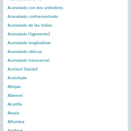
Acanalado con dos urdimbres
Acanalado contramostrado
Acanalado de las Indias
Acanalado (ligamento)
Acanalado longitudinal
Acanalado oblícuo
Acanalado transversal
Aceituní (tejido)
Acolchado
Afelpar
Alberoni
Alcatifa
Alepín
Alfombra
Anafaya