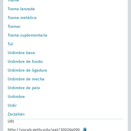
Trama
Trama lanzada
Trama metálica
Tramar
Trama suplementaria
Tul
Urdimbre base
Urdimbre de fondo
Urdimbre de ligadura
Urdimbre de mecha
Urdimbre de pelo
Urdimbre
Urdir
Zarzahán
URI
http://vocab.getty.edu/aat/300264090