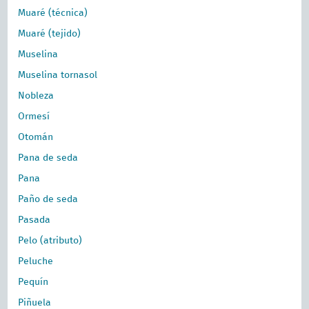
Muaré (técnica)
Muaré (tejido)
Muselina
Muselina tornasol
Nobleza
Ormesí
Otomán
Pana de seda
Pana
Paño de seda
Pasada
Pelo (atributo)
Peluche
Pequín
Piñuela