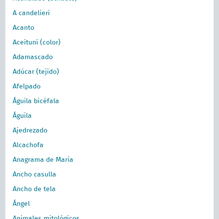
A candelieri
Acanto
Aceituní (color)
Adamascado
Adúcar (tejido)
Afelpado
Águila bicéfala
Águila
Ajedrezado
Alcachofa
Anagrama de María
Ancho casulla
Ancho de tela
Ángel
Animales mitológicos