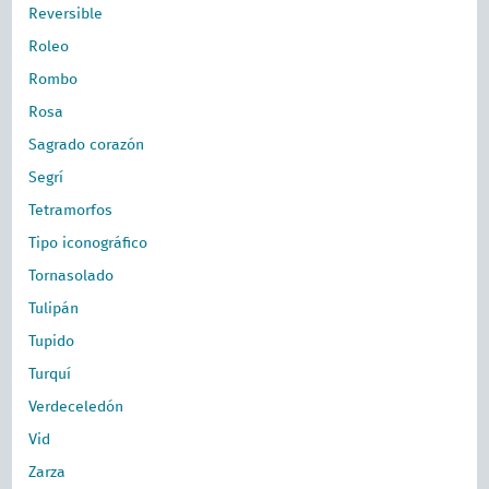
Reversible
Roleo
Rombo
Rosa
Sagrado corazón
Segrí
Tetramorfos
Tipo iconográfico
Tornasolado
Tulipán
Tupido
Turquí
Verdeceledón
Vid
Zarza