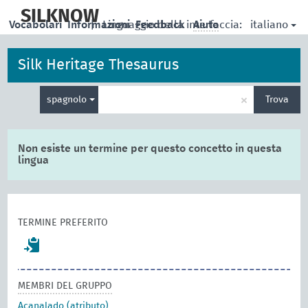
skip
to
SILKNOW
italiano
Vocabolari
Informazioni
|
Linguaggio della interfaccia:
Feedback
Aiuto
main
content
Silk Heritage Thesaurus
Inserisci
×
spagnolo
Trova
un
termine
per
la
Non esiste un termine per questo concetto in questa
ricerca
lingua
TERMINE PREFERITO
MEMBRI DEL GRUPPO
Acanalado (atributo)