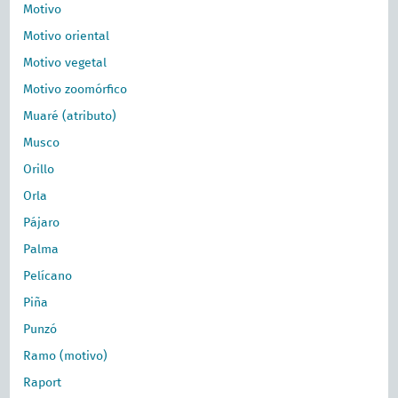
Motivo
Motivo oriental
Motivo vegetal
Motivo zoomórfico
Muaré (atributo)
Musco
Orillo
Orla
Pájaro
Palma
Pelícano
Piña
Punzó
Ramo (motivo)
Raport