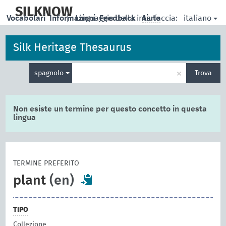
skip
to
SILKNOW
italiano
Vocabolari
Informazioni
|
Linguaggio della interfaccia:
Feedback
Aiuto
main
content
Silk Heritage Thesaurus
Inserisci
×
spagnolo
Trova
un
termine
per
la
Non esiste un termine per questo concetto in questa
ricerca
lingua
TERMINE PREFERITO
plant
(en)
TIPO
Collezione