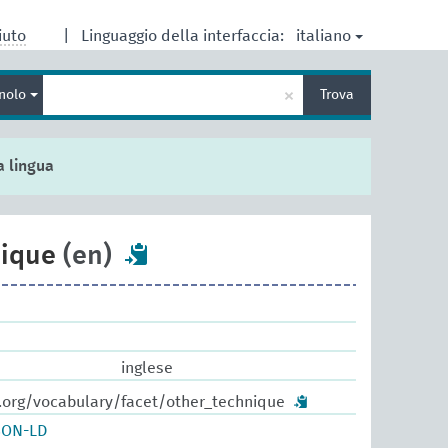
italiano
iuto
|
Linguaggio della interfaccia:
Inserisci
×
nolo
Trova
un
termine
per
la
a lingua
ricerca
nique
(en)
inglese
w.org/vocabulary/facet/other_technique
SON-LD