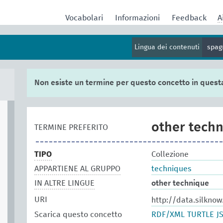
Vocabolari
Informazioni
Feedback
A
Lingua dei contenuti
spag
Non esiste un termine per questo concetto in quest
other tech
TERMINE PREFERITO
TIPO
Collezione
APPARTIENE AL GRUPPO
techniques
IN ALTRE LINGUE
other technique
URI
http://data.silkno
Scarica questo concetto
RDF/XML
TURTLE
J