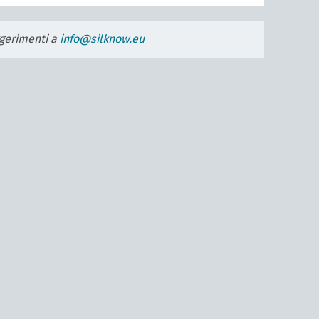
uggerimenti a
info@silknow.eu