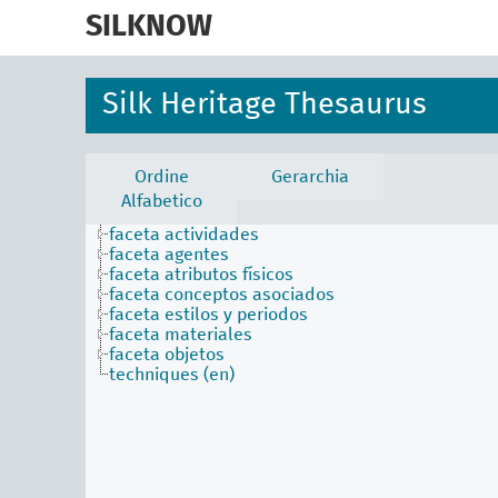
skip
to
SILKNOW
main
content
Silk Heritage Thesaurus
Ordine
Gerarchia
Alfabetico
faceta actividades
faceta agentes
faceta atributos físicos
faceta conceptos asociados
faceta estilos y periodos
faceta materiales
faceta objetos
techniques (en)