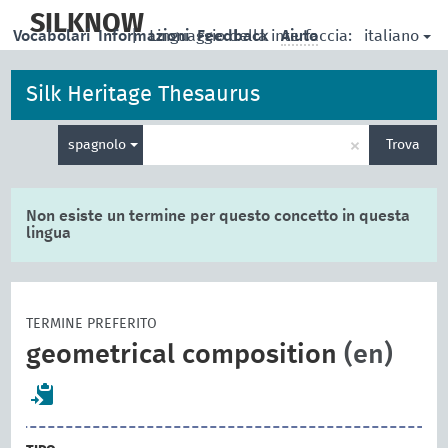
skip
to
SILKNOW
italiano
Vocabolari
Informazioni
|
Linguaggio della interfaccia:
Feedback
Aiuto
main
content
Silk Heritage Thesaurus
Inserisci
×
spagnolo
Trova
un
termine
per
la
Non esiste un termine per questo concetto in questa
ricerca
lingua
TERMINE PREFERITO
geometrical composition
(en)