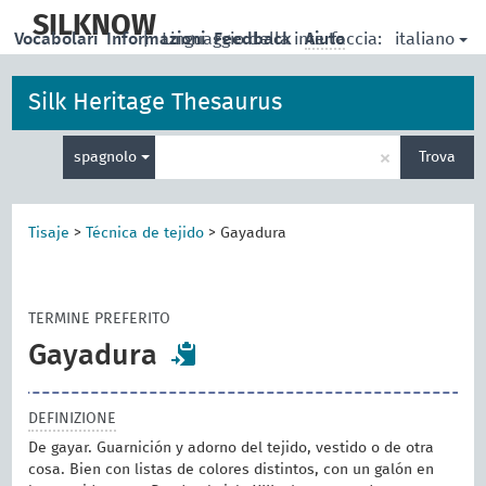
skip
to
SILKNOW
italiano
Vocabolari
Informazioni
|
Linguaggio della interfaccia:
Feedback
Aiuto
main
content
Silk Heritage Thesaurus
Inserisci
×
spagnolo
Trova
un
termine
per
la
Tisaje
>
Técnica de tejido
>
Gayadura
ricerca
TERMINE PREFERITO
Gayadura
DEFINIZIONE
De gayar. Guarnición y adorno del tejido, vestido o de otra
cosa. Bien con listas de colores distintos, con un galón en