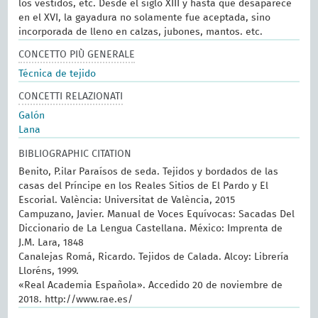
los vestidos, etc. Desde el siglo XIII y hasta que desaparece
en el XVI, la gayadura no solamente fue aceptada, sino
incorporada de lleno en calzas, jubones, mantos. etc.
CONCETTO PIÙ GENERALE
Técnica de tejido
CONCETTI RELAZIONATI
Galón
Lana
BIBLIOGRAPHIC CITATION
Benito, P.ilar Paraísos de seda. Tejidos y bordados de las
casas del Príncipe en los Reales Sitios de El Pardo y El
Escorial. València: Universitat de València, 2015
Campuzano, Javier. Manual de Voces Equívocas: Sacadas Del
Diccionario de La Lengua Castellana. México: Imprenta de
J.M. Lara, 1848
Canalejas Romá, Ricardo. Tejidos de Calada. Alcoy: Librería
Lloréns, 1999.
«Real Academia Española». Accedido 20 de noviembre de
2018. http://www.rae.es/