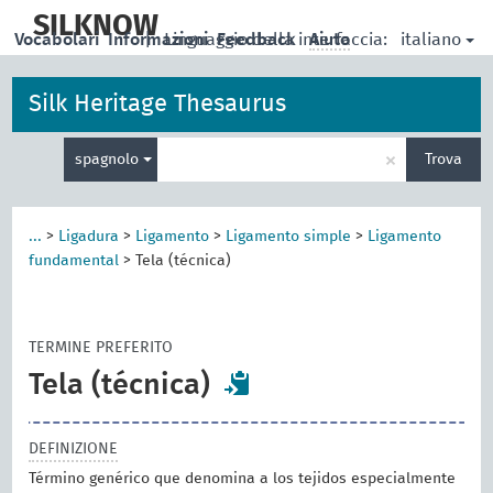
skip
to
SILKNOW
italiano
Vocabolari
Informazioni
|
Linguaggio della interfaccia:
Feedback
Aiuto
main
content
Silk Heritage Thesaurus
Inserisci
×
spagnolo
Trova
un
termine
per
la
...
>
Ligadura
>
Ligamento
>
Ligamento simple
>
Ligamento
ricerca
fundamental
>
Tela (técnica)
TERMINE PREFERITO
Tela (técnica)
DEFINIZIONE
Término genérico que denomina a los tejidos especialmente