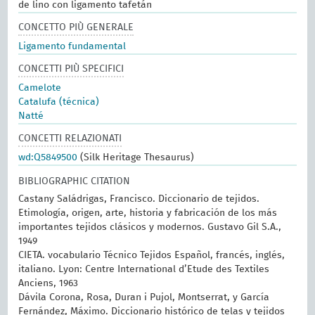
de lino con ligamento tafetán
CONCETTO PIÙ GENERALE
Ligamento fundamental
CONCETTI PIÙ SPECIFICI
Camelote
Catalufa (técnica)
Natté
CONCETTI RELAZIONATI
wd:Q5849500
(Silk Heritage Thesaurus)
BIBLIOGRAPHIC CITATION
Castany Saládrigas, Francisco. Diccionario de tejidos.
Etimología, origen, arte, historia y fabricación de los más
importantes tejidos clásicos y modernos. Gustavo Gil S.A.,
1949
CIETA. vocabulario Técnico Tejidos Español, francés, inglés,
italiano. Lyon: Centre International d’Etude des Textiles
Anciens, 1963
Dávila Corona, Rosa, Duran i Pujol, Montserrat, y García
Fernández, Máximo. Diccionario histórico de telas y tejidos